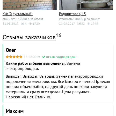
К/п "Хрустальный"
Родонитовая, 15
стоимость: 50000 р. за объект
стоимость: 30000 р. за объект
31.08.2017
4
1720
21.08.2017
52
1945
16
Отзывы заказчиков
Олег
14.12.2019
отзыв подтвержден
Какие работы были выполнены:
Замена
электропроводки.
Выводы: Выводы: Выводы: Замена электропроводки
подключения электрокотла. Все быстро и четко. Приехал
оценил объем работ, на другой день поехали закупили
материалы и сразу все сделал. Цена разумная.
Нареканий нет. Отлично.
Максим