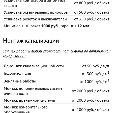
Установка контактора и автоматов
от
800 руб. / объект
защиты
Установка осветительных приборов
от
500 руб. / объект
Установка розеток и выключателей
от
350 руб. / объект
Минимальный заказ
1000 руб.
, гарантия
12 мес.
Монтаж канализации
Сантех работы любой сложности: от сифона до автономной
канализации!
Демонтаж канализационной сети
от
50 руб. / м/п
2
Гидроизоляция
от
300 руб. / м
3
Земляные работы
от
1000 руб. / м
Монтаж дополнительных систем
от
2000 руб. / объект
очистки воды
Монтаж дренажной системы
от
2000 руб. / объект
Монтаж измерительного
от
1000 руб. / объект
оборудования