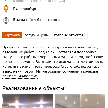
(свидетельство о регистрации)
Екатеринбург
Был на сайте: более месяца
карточка
услуги и цены
готовые объекты
2
Профессионально выполняем строительно-монтажные,
отделочные работы "под ключ". Составляем подробную
смету на все работы с черновыми материалами, чтобы еще
до начала ремонта Вы знали его окончательную стоимость,
которая не изменится в процессе. Строго соблюдаем сроки
выполнения работ. Мы не оставим сомнений в качестве
своей работы, поэтому предоставляем гарантию до 5 лет.
показать полностью
Мы очень ценим нашу репутацию надежного подрядчика,
2
Реализованные объекты
поэтому приложим все усилия для того, чтобы Вы были
довольны результатом и обратились к нам снова через год,
два или двадцать лет!