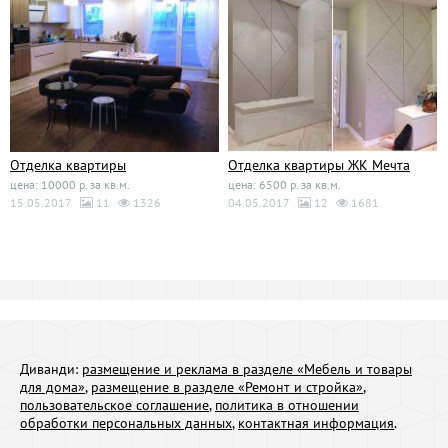
Отделка квартиры
Отделка квартиры ЖК Мечта
цена: 10000 р. за кв.м.
цена: 6500 р. за кв.м.
15.05.2017
11
1326
04.05.2017
12
1681
Диванди:
размещение и реклама в разделе «Мебель и товары
для дома»
,
размещение в разделе «Ремонт и стройка»
,
пользовательское соглашение
,
политика в отношении
обработки персональных данных
,
контактная информация
.