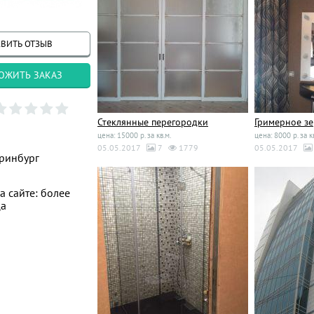
ВИТЬ ОТЗЫВ
ОЖИТЬ ЗАКАЗ
Стеклянные перегородки
Гримерное з
цена: 15000 р. за кв.м.
цена: 8000 р. за к
05.05.2017
7
1779
05.05.2017
ринбург
а сайте: более
ца