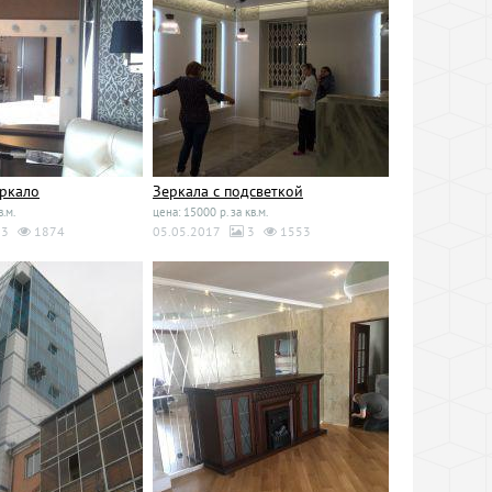
еркало
Зеркала с подсветкой
в.м.
цена: 15000 р. за кв.м.
3
1874
05.05.2017
3
1553