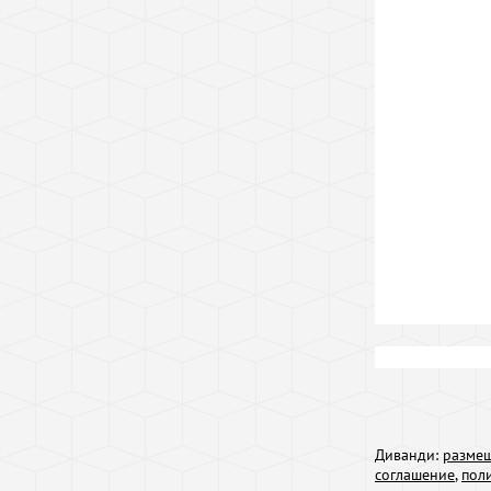
Диванди:
размещ
соглашение
,
пол