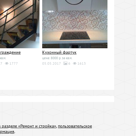
ограждение
Кухонный фартук
кв.м.
цена: 8000 р. за кв.м.
7
1777
05.05.2017
6
1613
 разделе «Ремонт и стройка»
,
пользовательское
ормация
.