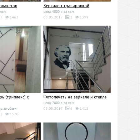
опакетов
Зеркало с гравировкой
кв.м.
цена: 4000 р. за кв.м.
7
1463
05.05.2017
2
1399
рь (триплекс) с
Фотопечать на зеркале и стекле
цена: 7000 р. за кв.м.
05.05.2017
6
1415
р. за объект
2
1570