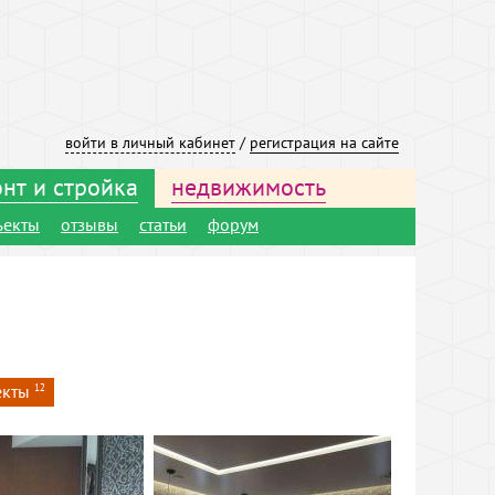
войти в личный кабинет
/
регистрация на сайте
нт и стройка
недвижимость
ъекты
отзывы
статьи
форум
екты
12