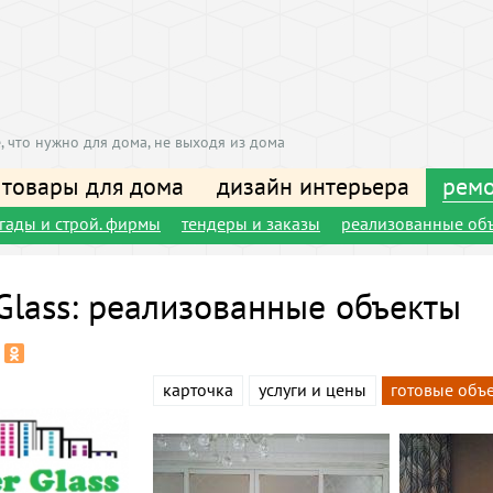
, что нужно для дома, не выходя из дома
 товары для дома
дизайн интерьера
ремо
игады и строй. фирмы
тендеры и заказы
реализованные об
 Glass: реализованные объекты
карточка
услуги и цены
готовые объ