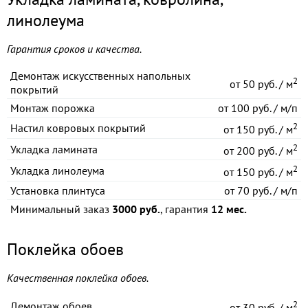
линолеума
Гарантия сроков и качества.
Демонтаж искусственных напольных
2
от
50 руб. / м
покрытий
Монтаж порожка
от
100 руб. / м/п
2
Настил ковровых покрытий
от
150 руб. / м
2
Укладка ламината
от
200 руб. / м
2
Укладка линолеума
от
150 руб. / м
Установка плинтуса
от
70 руб. / м/п
Минимальный заказ
3000 руб.
, гарантия
12 мес.
Поклейка обоев
Качественная поклейка обоев.
2
Демонтаж обоев
от
30 руб. / м