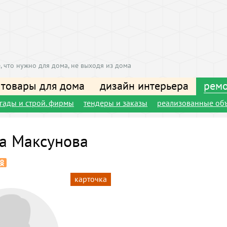
, что нужно для дома, не выходя из дома
 товары для дома
дизайн интерьера
ремо
игады и строй. фирмы
тендеры и заказы
реализованные об
а Максунова
карточка