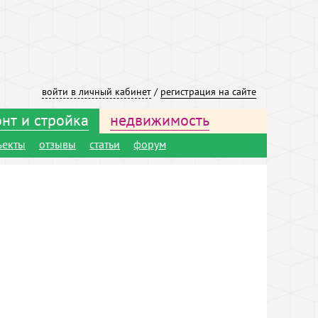
войти в личный кабинет
/
регистрация на сайте
нт и стройка
недвижимость
ъекты
отзывы
статьи
форум