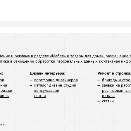
ение и реклама в разделе «Мебель и товары для дома»
,
размещение в
итика в отношении обработки персональных данных
,
контактная инф
ы:
Дизайн интерьера:
Ремонт и стройка
ров
портфолио дизайнеров
бригады и стро
ения
каталог дизайн-студий
заявки на рабо
родажи
консультации
реализованные
алоны
статьи
отзывы
статьи
ди»