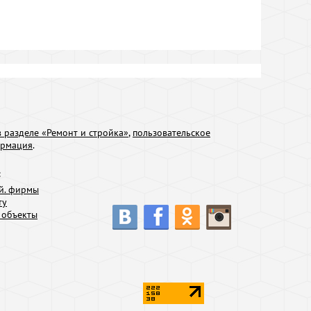
 разделе «Ремонт и стройка»
,
пользовательское
ормация
.
:
й. фирмы
ту
 объекты