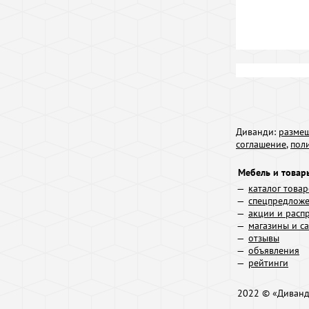
Диванди:
размещ
соглашение
,
пол
Мебель и товар
каталог това
спецпредлож
акции и расп
магазины и с
отзывы
объявления
рейтинги
2022 © «Диван