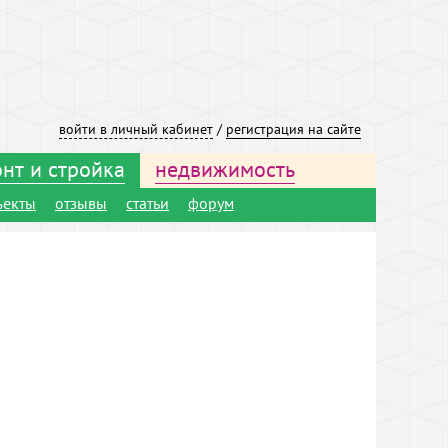
войти в личный кабинет
/
регистрация на сайте
нт и стройка
недвижимость
ъекты
отзывы
статьи
форум