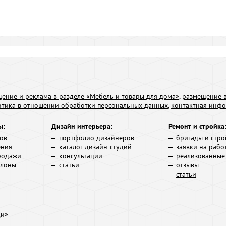
ение и реклама в разделе «Мебель и товары для дома»
,
размещение в
итика в отношении обработки персональных данных
,
контактная инф
ы:
Дизайн интерьера:
Ремонт и стройка
ров
портфолио дизайнеров
бригады и стро
ения
каталог дизайн-студий
заявки на рабо
родажи
консультации
реализованные
алоны
статьи
отзывы
статьи
ди»