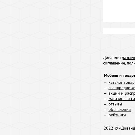
Диванди:
размещ
соглашение
,
пол
Мебель и товар
каталог това
спецпредлож
акции и расп
магазины и с
отзывы
объявления
рейтинги
2022 © «Диван