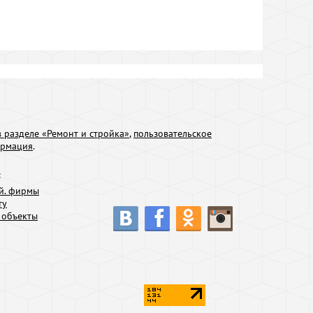
 разделе «Ремонт и стройка»
,
пользовательское
ормация
.
:
й. фирмы
ту
 объекты