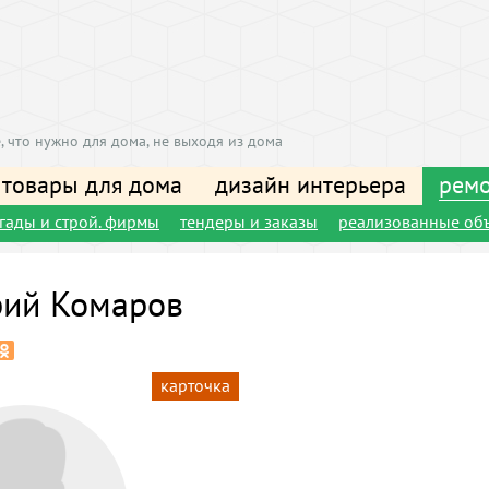
, что нужно для дома, не выходя из дома
 товары для дома
дизайн интерьера
ремо
игады и строй. фирмы
тендеры и заказы
реализованные об
ий Комаров
карточка