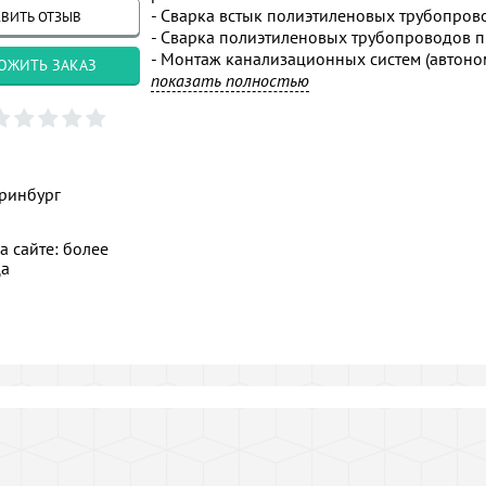
- Сварка встык полиэтиленовых трубопров
ВИТЬ ОТЗЫВ
- Сварка полиэтиленовых трубопроводов п
- Монтаж канализационных систем (автоно
ОЖИТЬ ЗАКАЗ
- Производство земляных работ.
показать полностью
ринбург
а сайте: более
ца