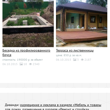
Беседка из профилированного
Терраса из лиственницы
бруса
цена: 850 р. за кв.м.
стоимость: 190000 р. за объект
06.10.2015
3
2187
06.10.2015
10
2340
Диванди:
размещение и реклама в разделе «Мебель и товары
для дома»
,
размещение в разделе «Ремонт и стройка»
,