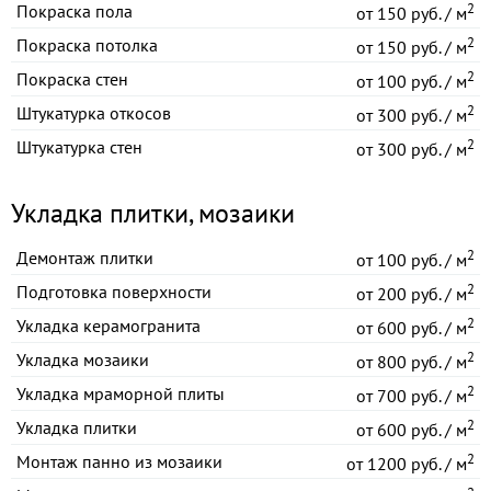
2
Покраска пола
от
150 руб. / м
2
Покраска потолка
от
150 руб. / м
2
Покраска стен
от
100 руб. / м
2
Штукатурка откосов
от
300 руб. / м
2
Штукатурка стен
от
300 руб. / м
Укладка плитки, мозаики
2
Демонтаж плитки
от
100 руб. / м
2
Подготовка поверхности
от
200 руб. / м
2
Укладка керамогранита
от
600 руб. / м
2
Укладка мозаики
от
800 руб. / м
2
Укладка мраморной плиты
от
700 руб. / м
2
Укладка плитки
от
600 руб. / м
2
Монтаж панно из мозаики
от
1200 руб. / м