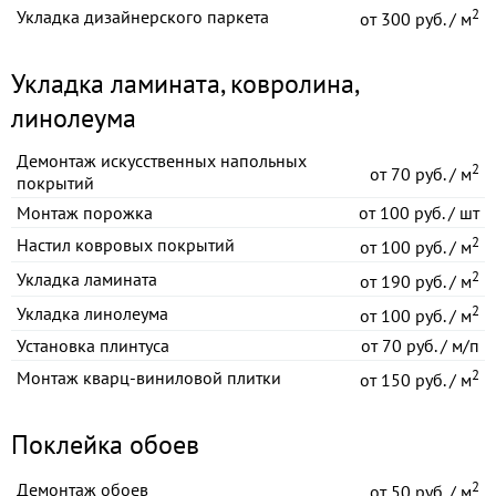
2
Укладка дизайнерского паркета
от
300 руб. / м
Укладка ламината, ковролина,
линолеума
Демонтаж искусственных напольных
2
от
70 руб. / м
покрытий
Монтаж порожка
от
100 руб. / шт
2
Настил ковровых покрытий
от
100 руб. / м
2
Укладка ламината
от
190 руб. / м
2
Укладка линолеума
от
100 руб. / м
Установка плинтуса
от
70 руб. / м/п
2
Монтаж кварц-виниловой плитки
от
150 руб. / м
Поклейка обоев
2
Демонтаж обоев
от
50 руб. / м