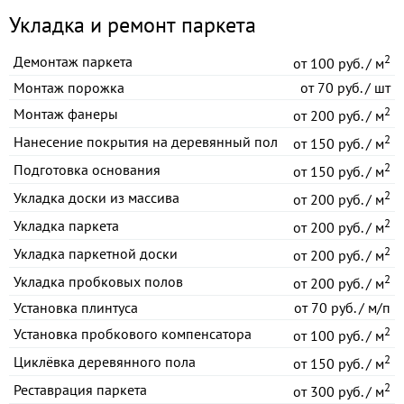
Укладка и ремонт паркета
2
Демонтаж паркета
от
100 руб. / м
Монтаж порожка
от
70 руб. / шт
2
Монтаж фанеры
от
200 руб. / м
2
Нанесение покрытия на деревянный пол
от
150 руб. / м
2
Подготовка основания
от
150 руб. / м
2
Укладка доски из массива
от
200 руб. / м
2
Укладка паркета
от
200 руб. / м
2
Укладка паркетной доски
от
200 руб. / м
2
Укладка пробковых полов
от
200 руб. / м
Установка плинтуса
от
70 руб. / м/п
2
Установка пробкового компенсатора
от
100 руб. / м
2
Циклёвка деревянного пола
от
150 руб. / м
2
Реставрация паркета
от
300 руб. / м