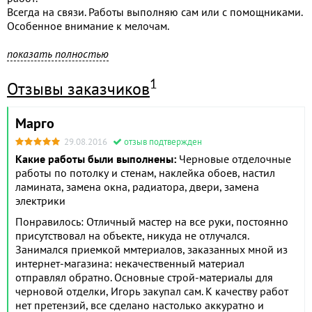
Всегда на связи. Работы выполняю сам или с помощниками.
Особенное внимание к мелочам.
Предлагаю оптимальные по цене и качеству решения. Без
показать полностью
накруток и наценок.
Порядочность и честность в делах. Качество и аккуратность
1
Отзывы заказчиков
в работе. Вежливость в общении.
Марго
Ваши расходы на ремонт будут удобно распланированы.
Без опасений, что работы остановятся или, что еще хуже,
29.08.2016
отзыв подтвержден
испортят уже сделанное.
Какие работы были выполнены:
Черновые отделочные
Результат будет радовать много лет.
работы по потолку и стенам, наклейка обоев, настил
ламината, замена окна, радиатора, двери, замена
- Электромонтажные работы.
электрики
- Гипсокартон на потолок.
- Подготовка стен.
Понравилось: Отличный мастер на все руки, постоянно
- Устройство теплого пола.
присутствовал на объекте, никуда не отлучался.
- Настил кафельной плитки.
Занимался приемкой ммтериалов, заказанных мной из
- Установка дверей.
интернет-магазина: некачественный материал
- Покраска потолков.
отправлял обратно. Основные строй-материалы для
- Настил ламината и установка плинтусов.
черновой отделки, Игорь закупал сам. К качеству работ
- Установка светильников.
нет претензий, все сделано настолько аккуратно и