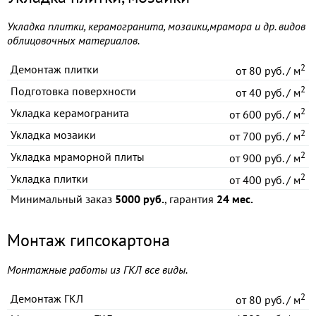
Укладка плитки, керамогранита, мозаики,мрамора и др. видов
облицовочных материалов.
2
Демонтаж плитки
от
80 руб. / м
2
Подготовка поверхности
от
40 руб. / м
2
Укладка керамогранита
от
600 руб. / м
2
Укладка мозаики
от
700 руб. / м
2
Укладка мраморной плиты
от
900 руб. / м
2
Укладка плитки
от
400 руб. / м
Минимальный заказ
5000 руб.
, гарантия
24 мес.
Монтаж гипсокартона
Монтажные работы из ГКЛ все виды.
2
Демонтаж ГКЛ
от
80 руб. / м