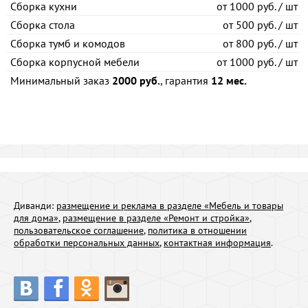
Сборка кухни
от
1000 руб. / шт
Сборка стола
от
500 руб. / шт
Сборка тумб и комодов
от
800 руб. / шт
Сборка корпусной мебели
от
1000 руб. / шт
Минимальный заказ
2000 руб.
, гарантия
12 мес.
Диванди:
размещение и реклама в разделе «Мебель и товары
для дома»
,
размещение в разделе «Ремонт и стройка»
,
пользовательское соглашение
,
политика в отношении
обработки персональных данных
,
контактная информация
.