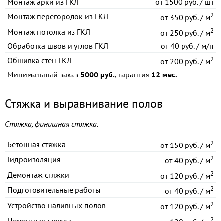
Монтаж арки из ГКЛ
от
1500 руб. / шт
2
Монтаж перегородок из ГКЛ
от
350 руб. / м
2
Монтаж потолка из ГКЛ
от
250 руб. / м
Обработка швов и углов ГКЛ
от
40 руб. / м/п
2
Обшивка стен ГКЛ
от
200 руб. / м
Минимальный заказ
5000 руб.
, гарантия
12 мес.
Стяжка и выравнивание полов
Стяжка, финишная стяжка.
2
Бетонная стяжка
от
150 руб. / м
2
Гидроизоляция
от
40 руб. / м
2
Демонтаж стяжки
от
120 руб. / м
2
Подготовительные работы
от
40 руб. / м
2
Устройство наливных полов
от
120 руб. / м
2
Цементная стяжка