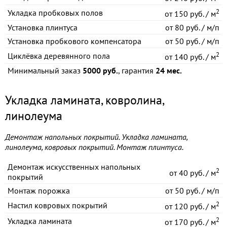
2
Укладка пробковых полов
от
150 руб. / м
Установка плинтуса
от
80 руб. / м/п
Установка пробкового компенсатора
от
50 руб. / м/п
2
Циклёвка деревянного пола
от
140 руб. / м
Минимальный заказ
5000 руб.
, гарантия
24 мес.
Укладка ламината, ковролина,
линолеума
Демонтаж напольных покрытий. Укладка ламината,
линолеума, ковровых покрытий. Монтаж плинтуса.
Демонтаж искусственных напольных
2
от
40 руб. / м
покрытий
Монтаж порожка
от
50 руб. / м/п
2
Настил ковровых покрытий
от
120 руб. / м
2
Укладка ламината
от
170 руб. / м