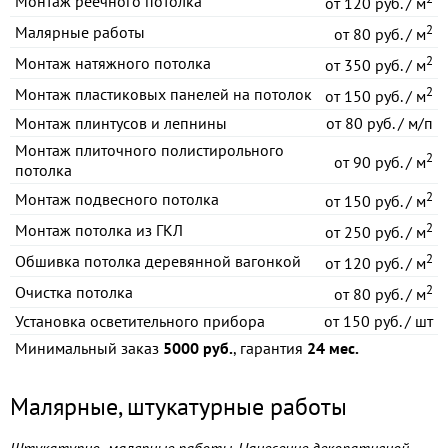
Монтаж реечного потолка
от
120 руб. / м
2
Малярные работы
от
80 руб. / м
2
Монтаж натяжного потолка
от
350 руб. / м
2
Монтаж пластиковых панелей на потолок
от
150 руб. / м
Монтаж плинтусов и лепнины
от
80 руб. / м/п
Монтаж плиточного полистирольного
2
от
90 руб. / м
потолка
2
Монтаж подвесного потолка
от
150 руб. / м
2
Монтаж потолка из ГКЛ
от
250 руб. / м
2
Обшивка потолка деревянной вагонкой
от
120 руб. / м
2
Очистка потолка
от
80 руб. / м
Установка осветительного прибора
от
150 руб. / шт
Минимальный заказ
5000 руб.
, гарантия
24 мес.
Малярные, штукатурные работы