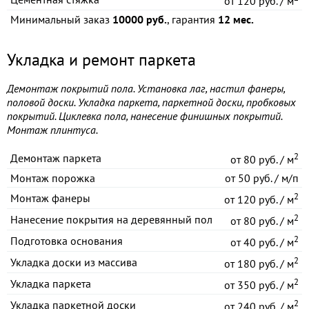
от
120 руб. / м
Минимальный заказ
10000 руб.
, гарантия
12 мес.
Укладка и ремонт паркета
Демонтаж покрытий пола. Установка лаг, настил фанеры,
половой доски. Укладка паркета, паркетной доски, пробковых
покрытий. Циклевка пола, нанесение финишных покрытий.
Монтаж плинтуса.
2
Демонтаж паркета
от
80 руб. / м
Монтаж порожка
от
50 руб. / м/п
2
Монтаж фанеры
от
120 руб. / м
2
Нанесение покрытия на деревянный пол
от
80 руб. / м
2
Подготовка основания
от
40 руб. / м
2
Укладка доски из массива
от
180 руб. / м
2
Укладка паркета
от
350 руб. / м
2
Укладка паркетной доски
от
240 руб. / м