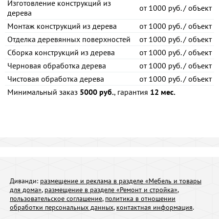
Изготовление конструкций из
от
1000 руб. / объект
дерева
Монтаж конструкций из дерева
от
1000 руб. / объект
Отделка деревянных поверхностей
от
1000 руб. / объект
Сборка конструкций из дерева
от
1000 руб. / объект
Черновая обработка дерева
от
1000 руб. / объект
Чистовая обработка дерева
от
1000 руб. / объект
Минимальный заказ
5000 руб.
, гарантия
12 мес.
Диванди:
размещение и реклама в разделе «Мебель и товары
для дома»
,
размещение в разделе «Ремонт и стройка»
,
пользовательское соглашение
,
политика в отношении
обработки персональных данных
,
контактная информация
.