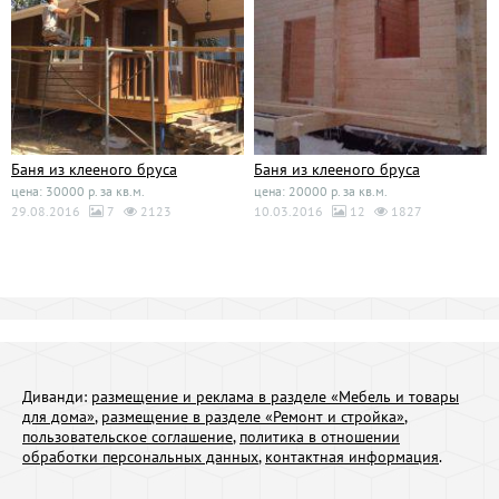
Баня из клееного бруса
Баня из клееного бруса
цена: 30000 р. за кв.м.
цена: 20000 р. за кв.м.
29.08.2016
7
2123
10.03.2016
12
1827
Диванди:
размещение и реклама в разделе «Мебель и товары
для дома»
,
размещение в разделе «Ремонт и стройка»
,
пользовательское соглашение
,
политика в отношении
обработки персональных данных
,
контактная информация
.