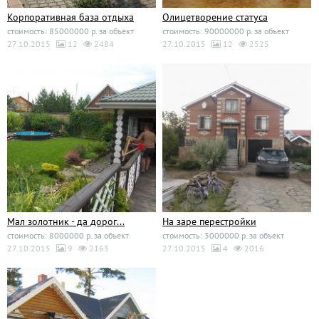
Корпоративная база отдыха
Олицетворение статуса
стоимость: 85000000 р. за объект
стоимость: 90000000 р. за объект
27.10.2015
12
2484
27.10.2015
12
2525
Мал золотник - да дорог...
На заре перестройки
стоимость: 8000000 р. за объект
стоимость: 3000000 р. за объект
27.10.2015
9
2163
27.10.2015
4
2016