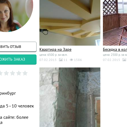
ВИТЬ ОТЗЫВ
Квартира на Заре
Беседка в кол
цена: 6500 р. за кв.м.
цена: 2500 р. за к
ОЖИТЬ ЗАКАЗ
07.02.2015
11
1586
07.02.2015
ринбург
да 5–10 человек
а сайте: более
ца