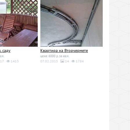
. саду
Квартира на Вторчермете
в.м.
цена: 6000 р. за кв.м.
17
1413
07.02.2015
14
1784