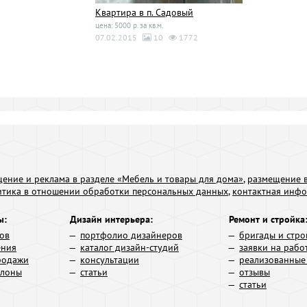
Квартира в п. Садовый
цена: 5000 р. за кв.м.
07.02.2015
10
1772
ение и реклама в разделе «Мебель и товары для дома»
,
размещение в
итика в отношении обработки персональных данных
,
контактная инф
ы:
Дизайн интерьера:
Ремонт и стройка
ров
портфолио дизайнеров
бригады и стро
ения
каталог дизайн-студий
заявки на рабо
родажи
консультации
реализованные
алоны
статьи
отзывы
статьи