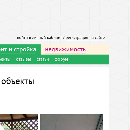
войти в личный кабинет
/
регистрация на сайте
нт и стройка
недвижимость
ъекты
отзывы
статьи
форум
 объекты