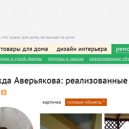
, что нужно для дома, не выходя из дома
 товары для дома
дизайн интерьера
ремо
игады и строй. фирмы
тендеры и заказы
реализованные об
да Аверьякова: реализованные
карточка
готовые объекты
4