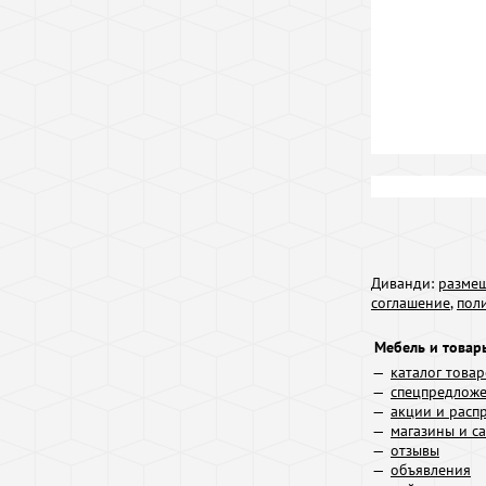
Диванди:
размещ
соглашение
,
пол
Мебель и товар
каталог това
спецпредлож
акции и расп
магазины и с
отзывы
объявления