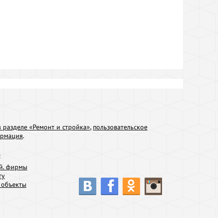
 разделе «Ремонт и стройка»
,
пользовательское
ормация
.
:
й. фирмы
ту
 объекты