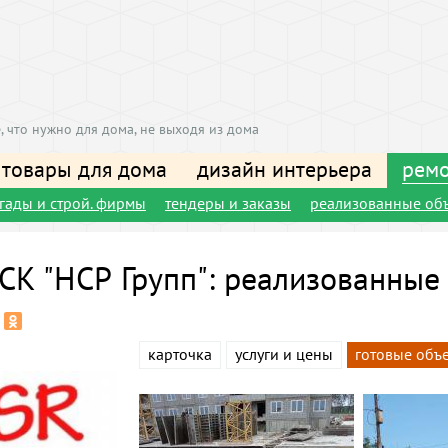
, что нужно для дома, не выходя из дома
 товары для дома
дизайн интерьера
ремо
игады и строй. фирмы
тендеры и заказы
реализованные об
СК "НСР Групп": реализованные
карточка
услуги и цены
готовые объ