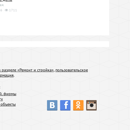
в.м.
6
1711
 разделе «Ремонт и стройка»
,
пользовательское
ормация
.
:
й. фирмы
ту
 объекты