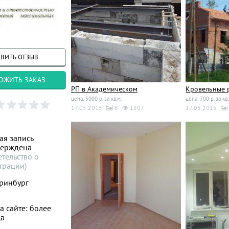
ВИТЬ ОТЗЫВ
ОЖИТЬ ЗАКАЗ
РП в Академическом
Кровельные 
цена: 5000 р. за кв.м.
цена: 700 р. за кв.
17.05.2015
6
1807
17.05.2015
ая запись
верждена
етельство о
трации)
ринбург
а сайте: более
ца