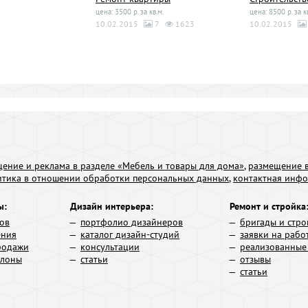
цена: 3500 р. за кв.м.
цена: 8500 р. за к
10.02.2015
7
1623
10.02.2015
ение и реклама в разделе «Мебель и товары для дома»
,
размещение в
итика в отношении обработки персональных данных
,
контактная инф
ы:
Дизайн интерьера:
Ремонт и стройка
ров
портфолио дизайнеров
бригады и стро
ения
каталог дизайн-студий
заявки на рабо
родажи
консультации
реализованные
алоны
статьи
отзывы
статьи