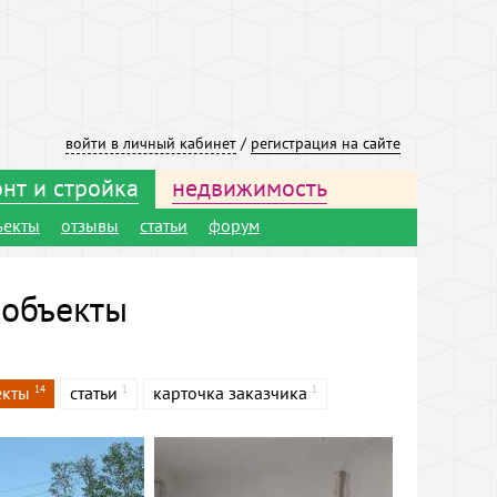
войти в личный кабинет
/
регистрация на сайте
нт и стройка
недвижимость
ъекты
отзывы
статьи
форум
 объекты
екты
статьи
карточка заказчика
14
1
1