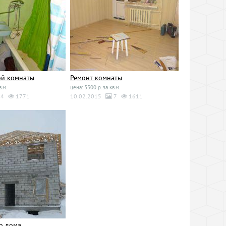
ой комнаты
Ремонт комнаты
в.м.
цена: 3500 р. за кв.м.
4
1771
10.02.2015
7
1611
о дома