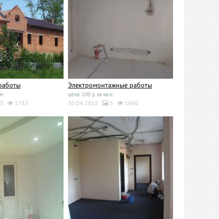
работы
Электромонтажные работы
м.
цена: 100 р. за кв.м.
5
1733
30.04.2015
5
1840