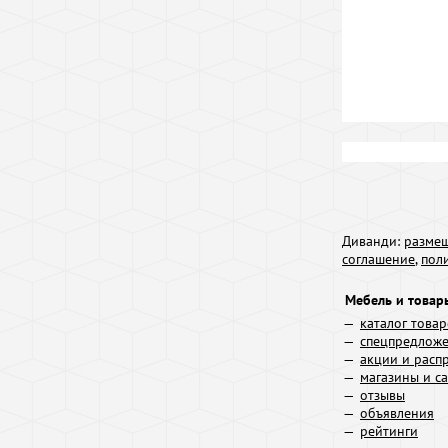
Диванди:
размещ
соглашение
,
пол
Мебель и товар
каталог това
спецпредлож
акции и расп
магазины и с
отзывы
объявления
рейтинги