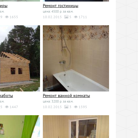
тиры
Ремонт гостиницы
в.м.
цена: 4500 р. за кв.м.
9
1655
10.02.2015
5
1711
работы
Ремонт ванной комнаты
в.м.
цена: 3200 р. за кв.м.
5
1447
10.02.2015
3
1595