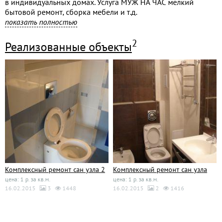
в индивидуальных домах. Услуга МУЖ НА ЧАС мелкий
бытовой ремонт, сборка мебели и т.д.
Комплексный ремонт ванных комнат. Предоставляем
показать полностью
договор, ГАРАНТИЯ 2 года. Выезд специалиста на замеры
бесплатно.
2
Реализованные объекты
Комплексный ремонт сан узла 2
Комплексный ремонт сан узла
цена: 1 р. за кв.м.
цена: 1 р. за кв.м.
16.02.2015
3
1448
16.02.2015
2
1416