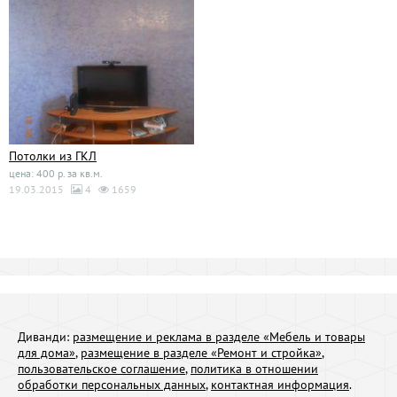
Потолки из ГКЛ
цена: 400 р. за кв.м.
19.03.2015
4
1659
Диванди:
размещение и реклама в разделе «Мебель и товары
для дома»
,
размещение в разделе «Ремонт и стройка»
,
пользовательское соглашение
,
политика в отношении
обработки персональных данных
,
контактная информация
.