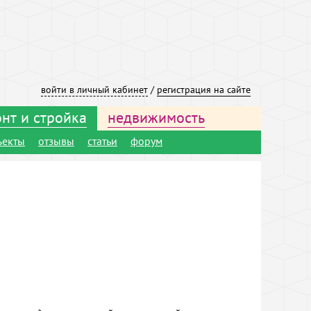
войти в личный кабинет
/
регистрация на сайте
нт и стройка
недвижимость
ъекты
отзывы
статьи
форум