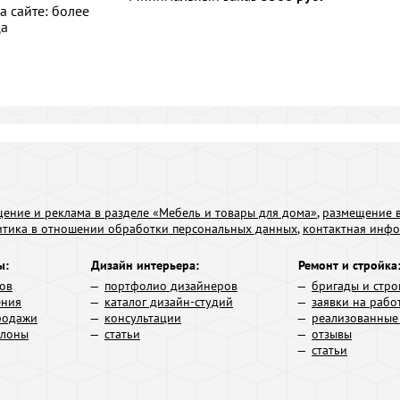
а сайте: более
ца
ение и реклама в разделе «Мебель и товары для дома»
,
размещение в
итика в отношении обработки персональных данных
,
контактная инф
ы:
Дизайн интерьера:
Ремонт и стройка
ров
портфолио дизайнеров
бригады и стро
ения
каталог дизайн-студий
заявки на рабо
родажи
консультации
реализованные
алоны
статьи
отзывы
статьи