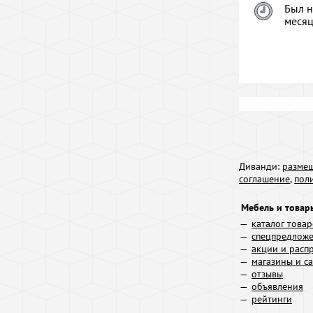
Был н
меся
Диванди:
размещ
соглашение
,
пол
Мебель и товар
каталог това
спецпредлож
акции и расп
магазины и с
отзывы
объявления
рейтинги