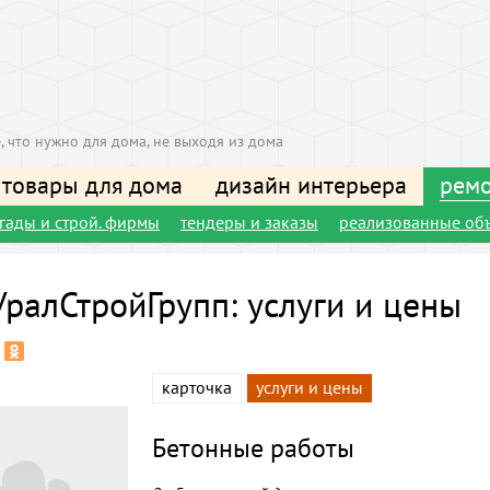
, что нужно для дома, не выходя из дома
 товары для дома
дизайн интерьера
ремо
игады и строй. фирмы
тендеры и заказы
реализованные об
ралСтройГрупп: услуги и цены
карточка
услуги и цены
Бетонные работы