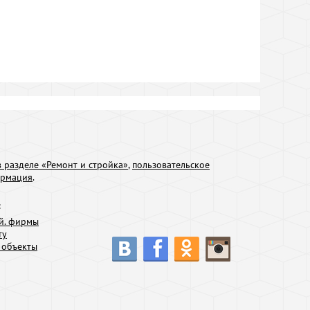
 разделе «Ремонт и стройка»
,
пользовательское
ормация
.
:
й. фирмы
ту
 объекты