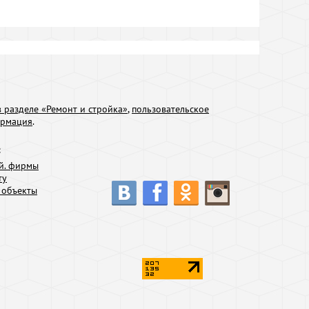
 разделе «Ремонт и стройка»
,
пользовательское
ормация
.
:
й. фирмы
ту
 объекты