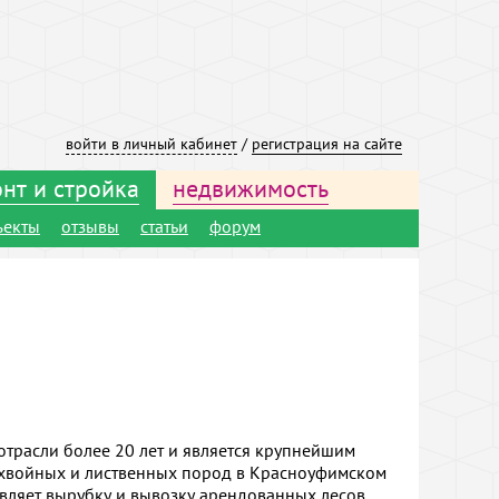
войти в личный кабинет
/
регистрация на сайте
нт и стройка
недвижимость
ъекты
отзывы
статьи
форум
отрасли более 20 лет и является крупнейшим
хвойных и лиственных пород в Красноуфимском
твляет вырубку и вывозку арендованных лесов,