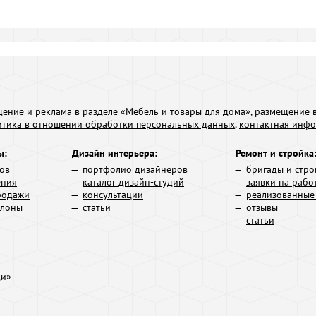
ение и реклама в разделе «Мебель и товары для дома»
,
размещение в
итика в отношении обработки персональных данных
,
контактная инф
ы:
Дизайн интерьера:
Ремонт и стройка
ров
портфолио дизайнеров
бригады и стро
ения
каталог дизайн-студий
заявки на рабо
родажи
консультации
реализованные
алоны
статьи
отзывы
статьи
ди»