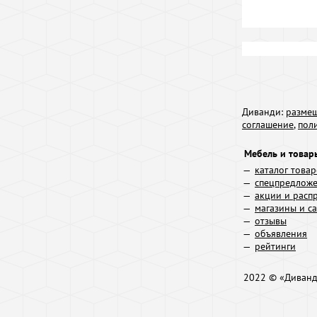
Диванди:
размещ
соглашение
,
пол
Мебель и товар
каталог това
спецпредлож
акции и расп
магазины и с
отзывы
объявления
рейтинги
2022 © «Диван