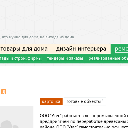
, что нужно для дома, не выходя из дома
 товары для дома
дизайн интерьера
ремо
игады и строй. фирмы
тендеры и заказы
реализованные об
карточка
готовые объекты
1
ООО "Утес" работает в лесопромышленной 
предприятием по переработке древесины 
районе. ООО "Утес" самостоятельно осущес