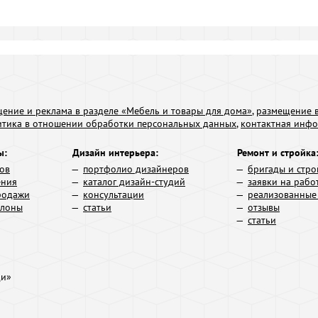
ение и реклама в разделе «Мебель и товары для дома»
,
размещение в
итика в отношении обработки персональных данных
,
контактная инф
ы:
Дизайн интерьера:
Ремонт и стройка
ров
портфолио дизайнеров
бригады и стро
ения
каталог дизайн-студий
заявки на рабо
родажи
консультации
реализованные
алоны
статьи
отзывы
статьи
ди»