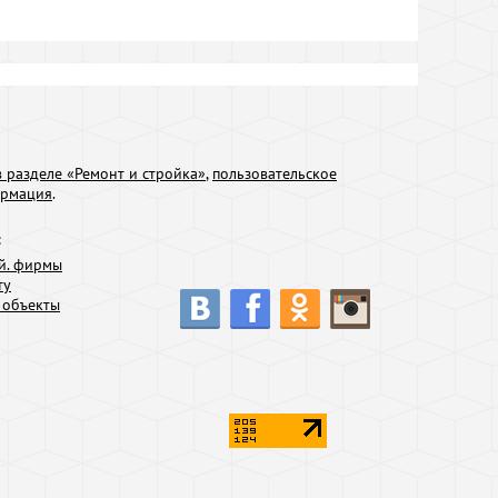
 разделе «Ремонт и стройка»
,
пользовательское
ормация
.
:
й. фирмы
ту
 объекты