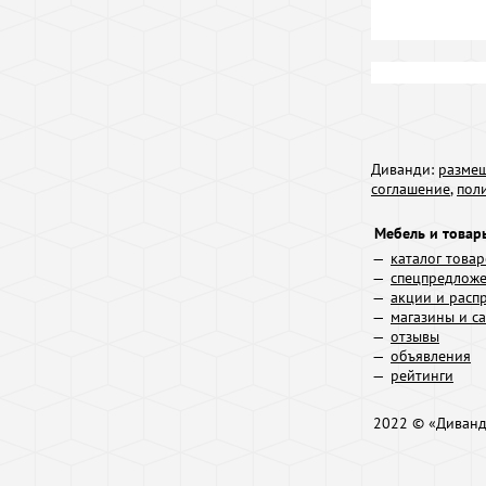
Диванди:
размещ
соглашение
,
пол
Мебель и товар
каталог това
спецпредлож
акции и расп
магазины и с
отзывы
объявления
рейтинги
2022 © «Диван