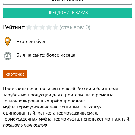
ПРЕДЛОЖИТЬ ЗАКАЗ
Рейтинг:
(отзывов: 0)
Екатеринбург
Был на сайте: более месяца
карточка
Производство и поставки по всей России и ближнему
зарубежью продукции для строительства и ремонта
теплоизолированных трубопроводов:
муфта термоусаживаемая, лента тиал-м, кожух
оцинкованный, манжета термоусаживаемая,
термоусадочная муфта, термомуфта, пенопакет монтажный,
замковая пластина, тиал, муфта ппу, гильза медная луженая,
показать полностью
пробка стравливания воздуха, тиал-зп, лента терма, лента