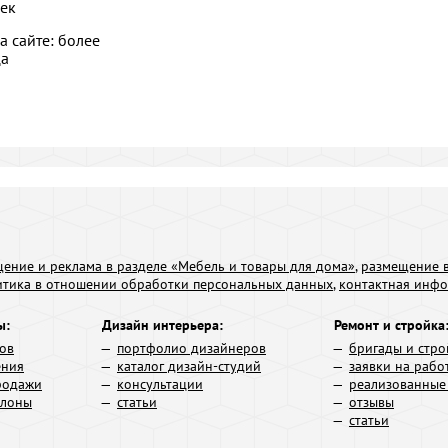
ек
а сайте: более
ца
ение и реклама в разделе «Мебель и товары для дома»
,
размещение в
итика в отношении обработки персональных данных
,
контактная инф
ы:
Дизайн интерьера:
Ремонт и стройка
ров
портфолио дизайнеров
бригады и стро
ения
каталог дизайн-студий
заявки на рабо
родажи
консультации
реализованные
алоны
статьи
отзывы
статьи