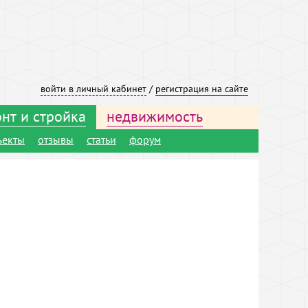
войти в личный кабинет
/
регистрация на сайте
нт и стройка
недвижимость
ъекты
отзывы
статьи
форум