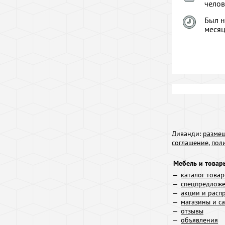
челов
Был н
меся
Диванди:
размещ
соглашение
,
пол
Мебель и товар
каталог това
спецпредлож
акции и расп
магазины и с
отзывы
объявления