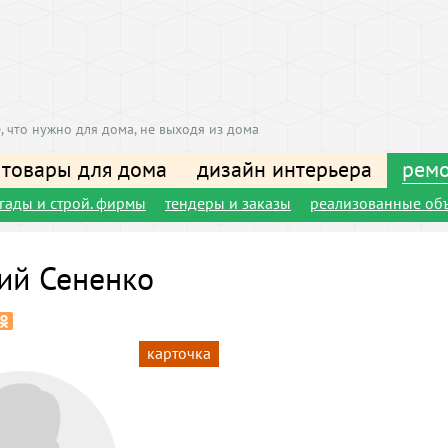
, что нужно для дома, не выходя из дома
 товары для дома
дизайн интерьера
ремо
игады и строй. фирмы
тендеры и заказы
реализованные об
ий Сененко
карточка