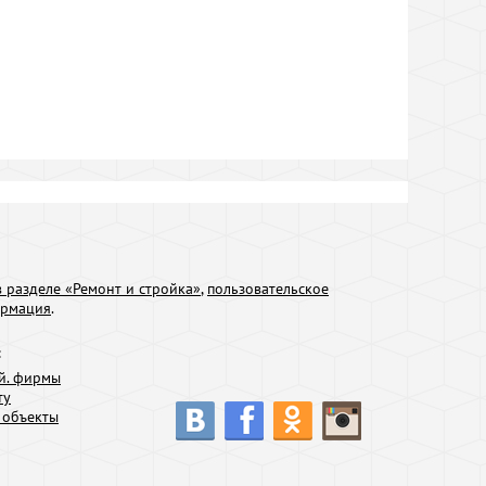
 разделе «Ремонт и стройка»
,
пользовательское
ормация
.
:
й. фирмы
ту
 объекты