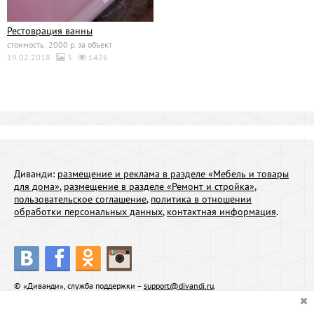
Рестоврация ванны
стоимость: 2000 р. за объект
19.02.2018
3
1426
Диванди:
размещение и реклама в разделе «Мебель и товары
для дома»
,
размещение в разделе «Ремонт и стройка»
,
пользовательское соглашение
,
политика в отношении
обработки персональных данных
,
контактная информация
.
© «Диванди», служба поддержки –
support@divandi.ru
.