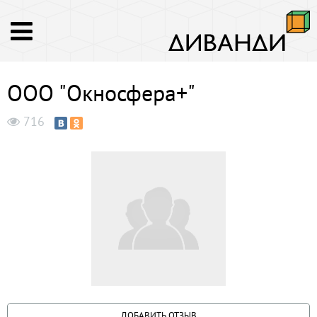
ООО "Окносфера+"
716
ДОБАВИТЬ ОТЗЫВ