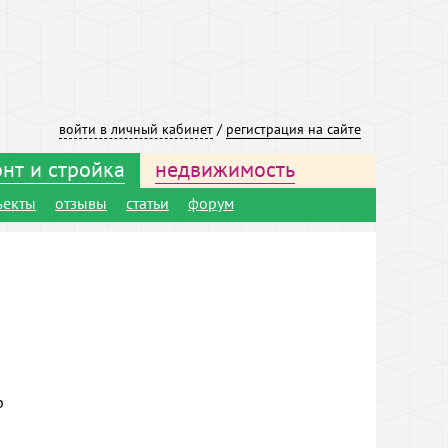
войти в личный кабинет
/
регистрация на сайте
нт и стройка
недвижимость
ъекты
отзывы
статьи
форум
р