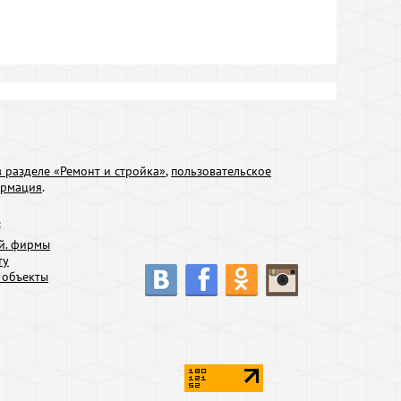
 разделе «Ремонт и стройка»
,
пользовательское
ормация
.
:
й. фирмы
ту
 объекты