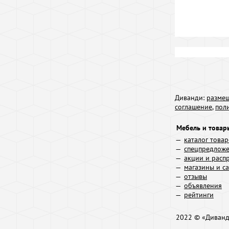
Диванди:
размещ
соглашение
,
пол
Мебель и товар
каталог това
спецпредлож
акции и расп
магазины и с
отзывы
объявления
рейтинги
2022 © «Диван