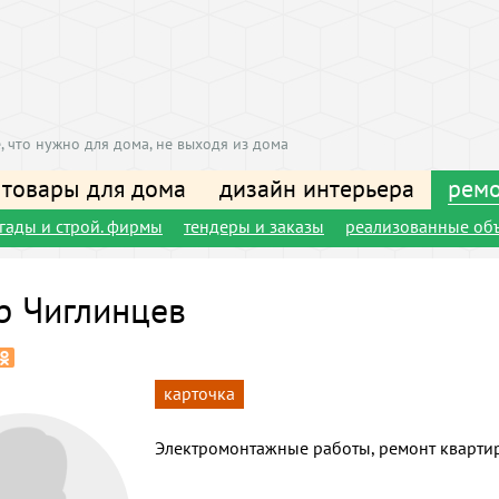
, что нужно для дома, не выходя из дома
 товары для дома
дизайн интерьера
ремо
игады и строй. фирмы
тендеры и заказы
реализованные об
р Чиглинцев
карточка
Электромонтажные работы, ремонт кварти