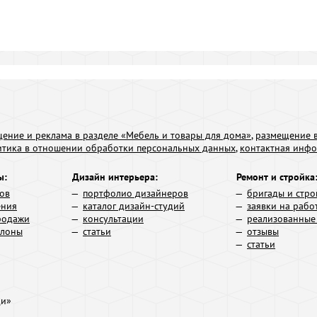
ение и реклама в разделе «Мебель и товары для дома»
,
размещение в
итика в отношении обработки персональных данных
,
контактная инф
ы:
Дизайн интерьера:
Ремонт и стройка
ров
портфолио дизайнеров
бригады и стро
ения
каталог дизайн-студий
заявки на рабо
родажи
консультации
реализованные
алоны
статьи
отзывы
статьи
ди»