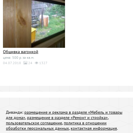
Обшивка вагонкой
цена: 500 р. за кв.м.
04.07.2018
24
1327
Диванди:
размещение и реклама в разделе «Мебель и товары
для дома»
,
размещение в разделе «Ремонт и стройка»
,
пользовательское соглашение
,
политика в отношении
обработки персональных данных
,
контактная информация
.