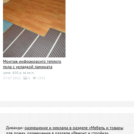
Монтаж инфракраснго теплого
пола с укладкой ламината
цена: 400 р. за кв.м.
27.07.2015
6
1591
Диванди:
размещение и реклама в разделе «Мебель и товары
для дома»
,
размещение в разделе «Ремонт и стройка»
,