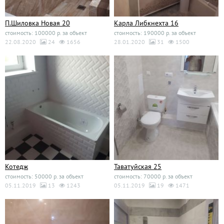
П.Шиловка Новая 20
Карла Либкнехта 16
стоимость: 100000 р. за объект
стоимость: 190000 р. за объект
22.08.2020
24
1656
28.01.2020
31
1500
Котедж
Таватуйская 25
стоимость: 50000 р. за объект
стоимость: 70000 р. за объект
05.11.2019
13
1243
05.11.2019
19
1471