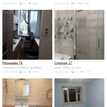
22.09.2018
11
1363
22.09.2018
5
1448
Малышева 76
Союзная 27
стоимость: 250000 р. за объект
цена: 3500 р. за кв.м.
22.09.2018
24
1594
16.01.2018
11
1747