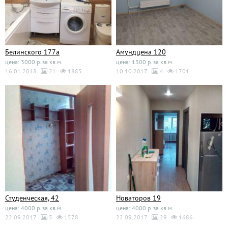
Белинского 177а
Амундцена 120
цена: 3000 р. за кв.м.
цена: 1300 р. за кв.м.
16.01.2018
21
1885
10.10.2017
4
1701
Студенческая, 42
Новаторов 19
цена: 4000 р. за кв.м.
цена: 4000 р. за кв.м.
22.09.2017
5
1578
22.09.2017
29
1686