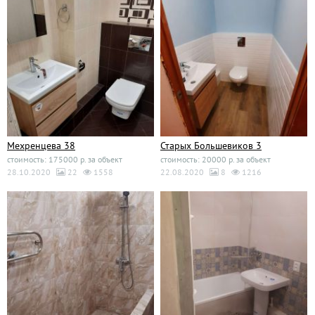
Мехренцева 38
Старых Большевиков 3
стоимость: 175000 р. за объект
стоимость: 20000 р. за объект
28.10.2020
22
1558
22.08.2020
8
1216