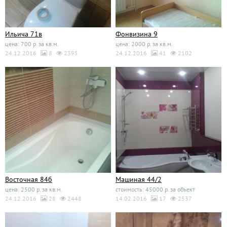
Ильича 71в
Фонвизина 9
цена: 700 р. за кв.м.
цена: 2000 р. за кв.м.
24.12.2016
8
2395
24.12.2016
41
2102
Восточная 84б
Машиная 44/2
цена: 2500 р. за кв.м.
стоимость: 45000 р. за объект
24.12.2016
28
2448
14.02.2016
17
2537