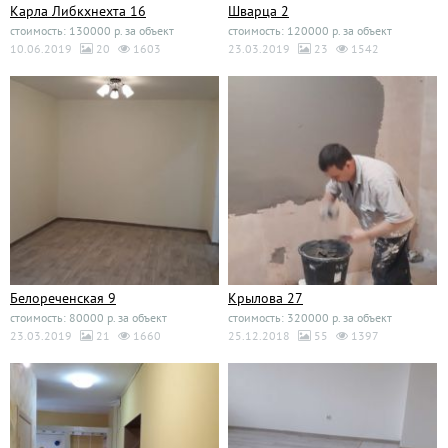
Карла Либкхнехта 16
Шварца 2
стоимость: 130000 р. за объект
стоимость: 120000 р. за объект
10.06.2019
20
1603
23.03.2019
23
1542
Белореченская 9
Крылова 27
стоимость: 80000 р. за объект
стоимость: 320000 р. за объект
23.03.2019
21
1660
25.12.2018
55
1397