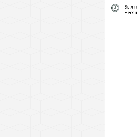
Был н
меся