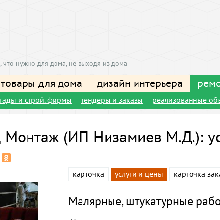
, что нужно для дома, не выходя из дома
 товары для дома
дизайн интерьера
ремо
игады и строй. фирмы
тендеры и заказы
реализованные об
 Монтаж (ИП Низамиев М.Д.): у
карточка
услуги и цены
карточка зак
Малярные, штукатурные раб