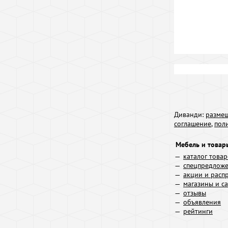
Диванди:
размещ
соглашение
,
пол
Мебель и товар
каталог това
спецпредлож
акции и расп
магазины и с
отзывы
объявления
рейтинги