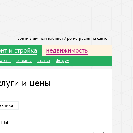
войти в личный кабинет
/
регистрация на сайте
нт и стройка
недвижимость
ъекты
отзывы
статьи
форум
слуги и цены
азчика
1
оты
2