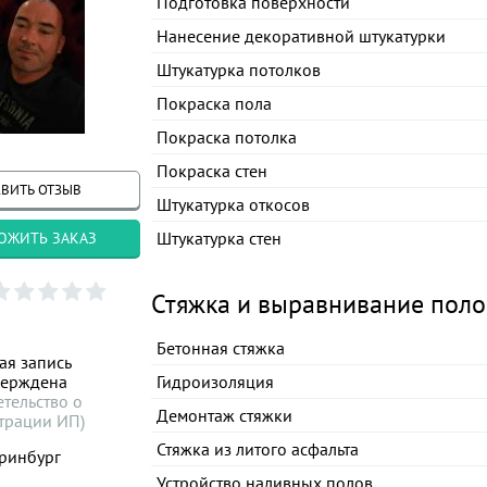
Подготовка поверхности
Нанесение декоративной штукатурки
Штукатурка потолков
Покраска пола
Покраска потолка
Покраска стен
ВИТЬ ОТЗЫВ
Штукатурка откосов
Штукатурка стен
ОЖИТЬ ЗАКАЗ
Стяжка и выравнивание поло
Бетонная стяжка
ая запись
верждена
Гидроизоляция
етельство о
Демонтаж стяжки
трации ИП)
Стяжка из литого асфальта
ринбург
Устройство наливных полов