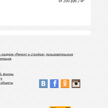
от
200 руб. / м
 разделе «Ремонт и стройка»
,
пользовательское
ормация
.
:
й. фирмы
ту
 объекты