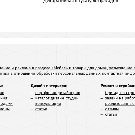
Декоративная штукатурка фасадов
ение и реклама в разделе «Мебель и товары для дома»
,
размещение в
итика в отношении обработки персональных данных
,
контактная инф
ы:
Дизайн интерьера:
Ремонт и стройка
ров
портфолио дизайнеров
бригады и стро
ения
каталог дизайн-студий
заявки на рабо
родажи
консультации
реализованные
алоны
статьи
отзывы
статьи