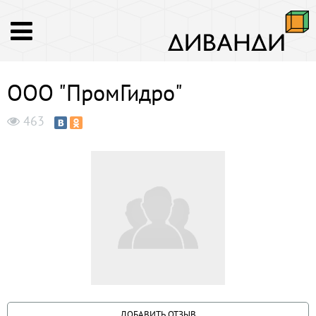
ООО "ПромГидро"
463
ДОБАВИТЬ ОТЗЫВ