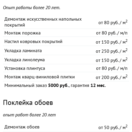
Опыт работы более 20 лет.
Демонтаж искусственных напольных
2
от
80 руб. / м
покрытий
Монтаж порожка
от
80 руб. / м/п
2
Настил ковровых покрытий
от
150 руб. / м
2
Укладка ламината
от
250 руб. / м
2
Укладка линолеума
от
150 руб. / м
Установка плинтуса
от
80 руб. / м/п
2
Монтаж кварц-виниловой плитки
от
200 руб. / м
Минимальный заказ
5000 руб.
, гарантия
12 мес.
Поклейка обоев
опыт работ более 20 лет
2
Демонтаж обоев
от
50 руб. / м