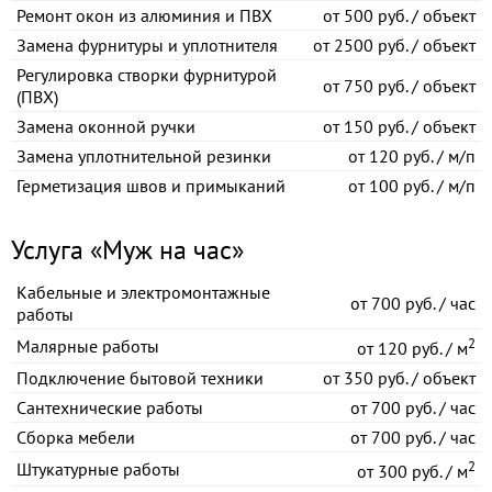
Ремонт окон из алюминия и ПВХ
от
500 руб. / объект
Замена фурнитуры и уплотнителя
от
2500 руб. / объект
Регулировка створки фурнитурой
от
750 руб. / объект
(ПВХ)
Замена оконной ручки
от
150 руб. / объект
Замена уплотнительной резинки
от
120 руб. / м/п
Герметизация швов и примыканий
от
100 руб. / м/п
Услуга «Муж на час»
Кабельные и электромонтажные
от
700 руб. / час
работы
2
Малярные работы
от
120 руб. / м
Подключение бытовой техники
от
350 руб. / объект
Сантехнические работы
от
700 руб. / час
Сборка мебели
от
700 руб. / час
2
Штукатурные работы
от
300 руб. / м