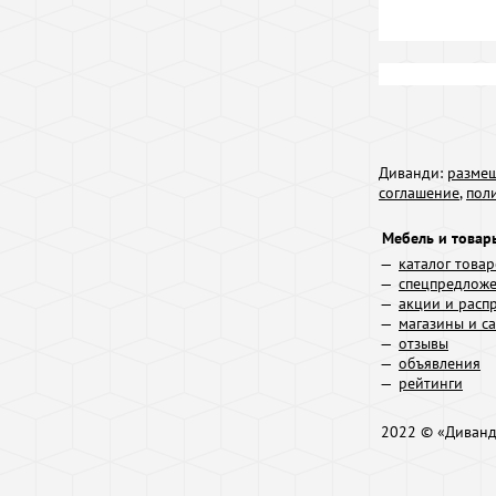
Диванди:
размещ
соглашение
,
пол
Мебель и товар
каталог това
спецпредлож
акции и расп
магазины и с
отзывы
объявления
рейтинги
2022 © «Диван