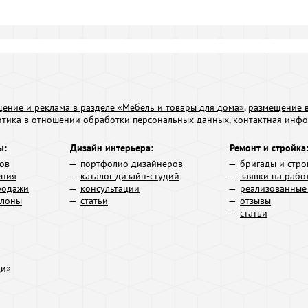
ение и реклама в разделе «Мебель и товары для дома»
,
размещение в
итика в отношении обработки персональных данных
,
контактная инф
ы:
Дизайн интерьера:
Ремонт и стройка
ров
портфолио дизайнеров
бригады и стро
ения
каталог дизайн-студий
заявки на рабо
родажи
консультации
реализованные
алоны
статьи
отзывы
статьи
ди»