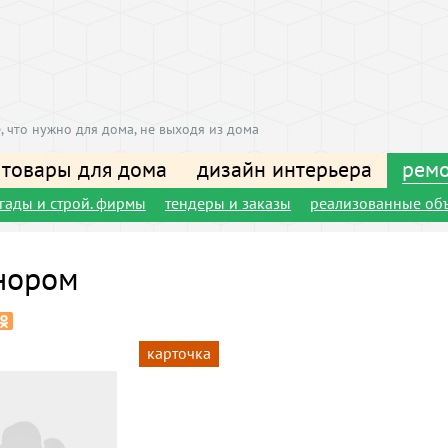
, что нужно для дома, не выходя из дома
 товары для дома
дизайн интерьера
ремо
игады и строй. фирмы
тендеры и заказы
реализованные об
нором
карточка