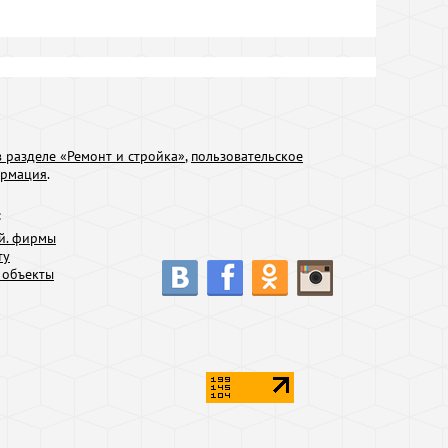
 разделе «Ремонт и стройка»
,
пользовательское
ормация
.
:
й. фирмы
ту
 объекты