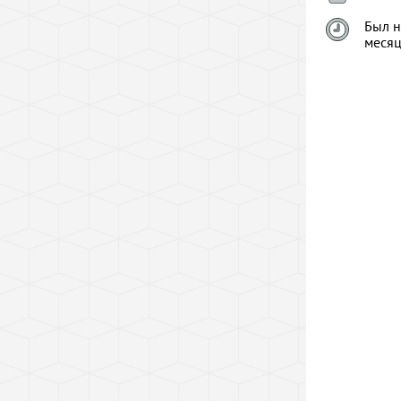
Был н
меся