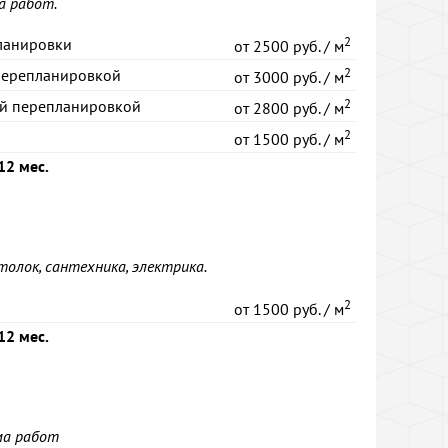
а работ.
2
ланировки
от
2500 руб. / м
2
перепланировкой
от
3000 руб. / м
2
ой перепланировкой
от
2800 руб. / м
2
от
1500 руб. / м
12 мес.
толок, сантехника, электрика.
2
от
1500 руб. / м
12 мес.
ма работ