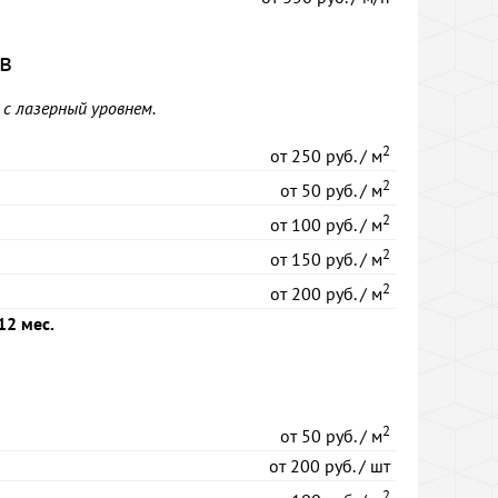
в
с лазерный уровнем.
2
от
250 руб. / м
2
от
50 руб. / м
2
от
100 руб. / м
2
от
150 руб. / м
2
от
200 руб. / м
12 мес.
2
от
50 руб. / м
от
200 руб. / шт
2