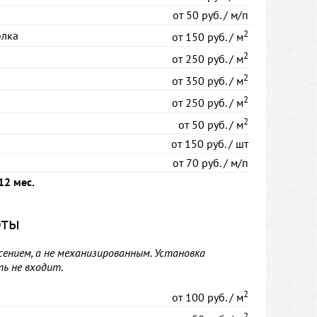
от
50 руб. / м/п
2
олка
от
150 руб. / м
2
от
250 руб. / м
2
от
350 руб. / м
2
от
250 руб. / м
2
от
50 руб. / м
от
150 руб. / шт
от
70 руб. / м/п
12 мес.
оты
нием, а не механизированным. Установка
ь не входит.
2
от
100 руб. / м
2