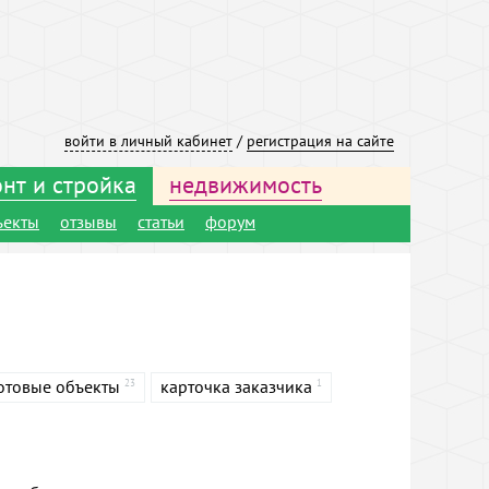
войти в личный кабинет
/
регистрация на сайте
нт и стройка
недвижимость
ъекты
отзывы
статьи
форум
отовые объекты
карточка заказчика
23
1