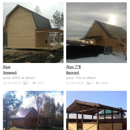
Дом
Дом 7*8
Геннадий
Василий
цена: 6000 за объект
цена: 700 за объект
26.04.2019
1
1437
01.04.2019
4
1849