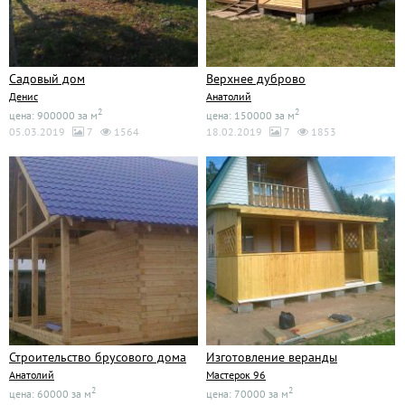
Садовый дом
Верхнее дуброво
Денис
Анатолий
2
2
цена: 900000 за м
цена: 150000 за м
05.03.2019
7
1564
18.02.2019
7
1853
Строительство брусового дома
Изготовление веранды
Анатолий
Мастерок 96
2
2
цена: 60000 за м
цена: 70000 за м