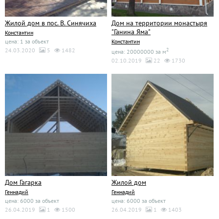
Жилой дом в пос. В. Синячиха
Дом на территории монастыря
"Ганина Яма"
Константин
цена: 1 за объект
Константин
24.03.2020
5
1482
2
цена: 20000000 за м
02.10.2019
22
1730
Дом Гагарка
Жилой дом
Геннадий
Геннадий
цена: 6000 за объект
цена: 6000 за объект
26.04.2019
1
1500
26.04.2019
1
1403