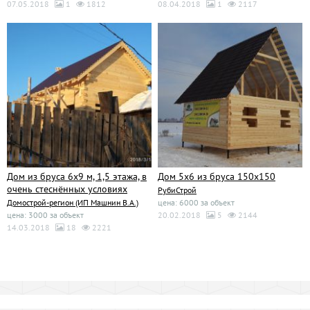
07.05.2018
1
1812
08.04.2018
1
2117
Дом из бруса 6х9 м, 1,5 этажа, в
Дом 5х6 из бруса 150х150
очень стеснённых условиях
РубиСтрой
Домострой-регион (ИП Машнин В.А.)
цена: 6000 за объект
цена: 3000 за объект
20.02.2018
5
2144
14.03.2018
18
2221