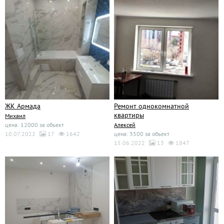
ЖК Армада
Ремонт однокомнатной
квартиры
Михаил
цена: 12000 за объект
Алексей
10.07.2022
17
1642
цена: 3500 за объект
15.06.2022
13
1847