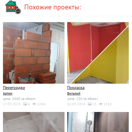
Похожие проекты:
Перегордки
Покраска
Артем
Виталий
цена: 2000 за объект
цена: 230 за объект
17.03.2025
6
1204
02.05.2024
15
1528