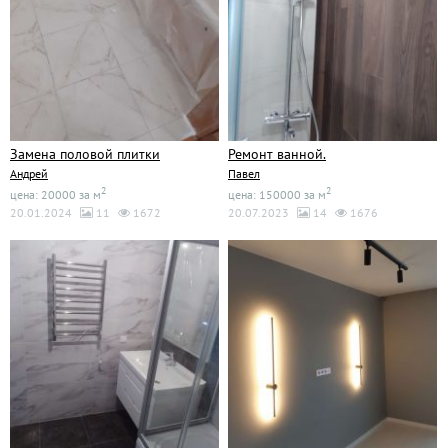
Замена половой плитки
Ремонт ванной.
Андрей
Павел
2
2
цена: 20000 за м
цена: 150000 за м
20.01.2024
11
1672
20.07.2023
14
1676