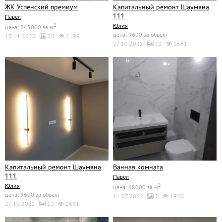
ЖК Успенский премиум
Капитальный ремонт Шаумяна
111
Павел
2
Юлия
цена: 245000 за м
цена: 9600 за объект
15.11.2022
25
2199
27.10.2022
12
1681
Капитальный ремонт Шаумяна
Ванная комната
111
Павел
Юлия
2
цена: 68000 за м
цена: 9600 за объект
11.07.2022
7
1950
27.10.2022
12
1681