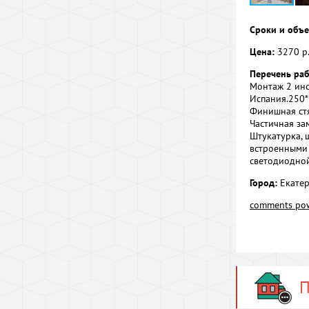
Сроки и объе
Цена:
3270 р. 
Перечень раб
Монтаж 2 инс
Испания.250
Финишная стя
Частичная за
Штукатурка, 
встроенными 
светодиодной
Город:
Екатер
comments po
П