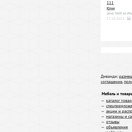
111
Юлия
цена: 9600 за объ
27.10.2022
Диванди:
размещ
соглашение
,
пол
Мебель и товар
каталог това
спецпредлож
акции и расп
магазины и с
отзывы
объявления