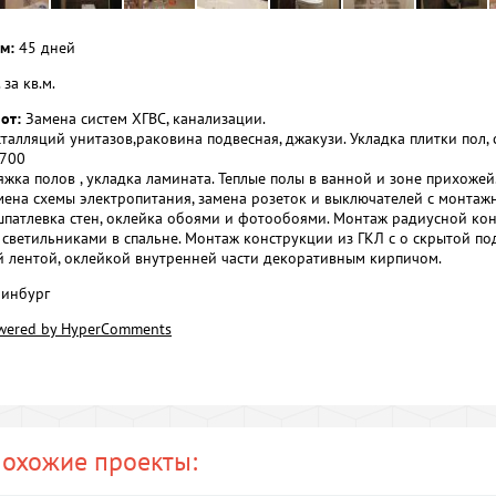
м:
45 дней
за кв.м.
от:
Замена систем ХГВС, канализации.
талляций унитазов,раковина подвесная, джакузи. Укладка плитки пол, 
*700
жка полов , укладка ламината. Теплые полы в ванной и зоне прихожей
мена схемы электропитания, замена розеток и выключателей с монта
шпатлевка стен, оклейка обоями и фотообоями. Монтаж радиусной кон
светильниками в спальне. Монтаж конструкции из ГКЛ с о скрытой по
 лентой, оклейкой внутренней части декоративным кирпичом.
инбург
wered by HyperComments
охожие проекты: