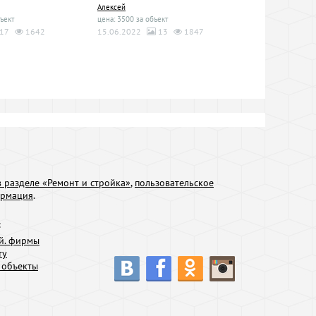
Алексей
ъект
цена: 3500 за объект
17
1642
15.06.2022
13
1847
 разделе «Ремонт и стройка»
,
пользовательское
ормация
.
:
й. фирмы
ту
 объекты