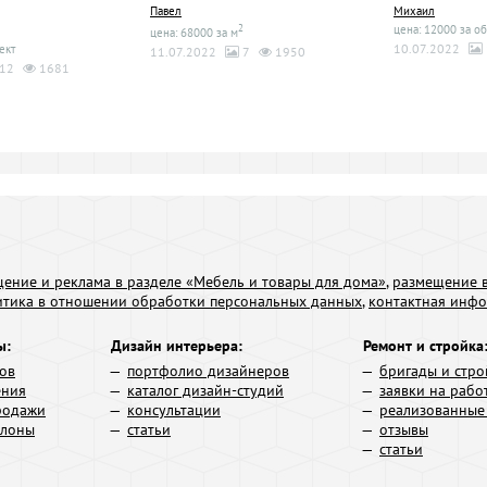
Павел
Михаил
2
цена: 12000 за об
цена: 68000 за м
10.07.2022
ект
11.07.2022
7
1950
12
1681
ение и реклама в разделе «Мебель и товары для дома»
,
размещение в
итика в отношении обработки персональных данных
,
контактная инф
ы:
Дизайн интерьера:
Ремонт и стройка
ров
портфолио дизайнеров
бригады и стро
ения
каталог дизайн-студий
заявки на рабо
родажи
консультации
реализованные
алоны
статьи
отзывы
статьи