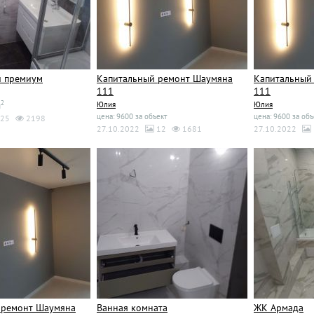
й премиум
Капитальный ремонт Шаумяна
Капитальный
111
111
2
Юлия
Юлия
м
цена: 9600 за объект
цена: 9600 за объ
25
2198
27.10.2022
12
1681
27.10.2022
 ремонт Шаумяна
Ванная комната
ЖК Армада