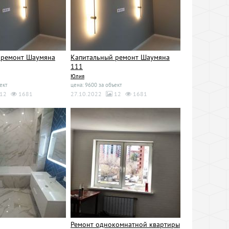
 ремонт Шаумяна
Капитальный ремонт Шаумяна
111
Юлия
ект
цена: 9600 за объект
12
1681
27.10.2022
12
1681
Ремонт однокомнатной квартиры