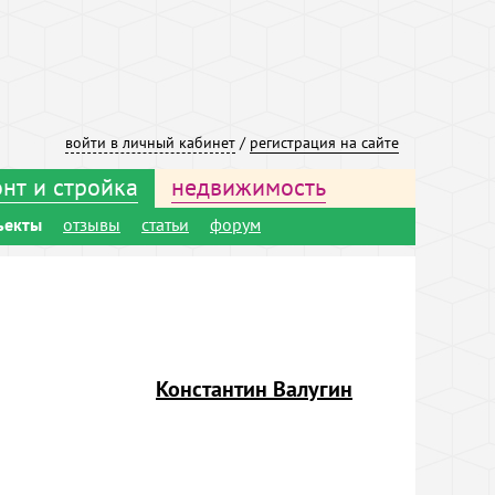
войти в личный кабинет
/
регистрация на сайте
нт и стройка
недвижимость
ъекты
отзывы
статьи
форум
Константин Валугин