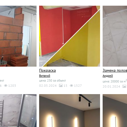
Покраска
Замена полов
Виталий
Андрей
ект
цена: 230 за объект
2
цена: 20000 за м
6
1203
02.05.2024
15
1527
20.01.2024