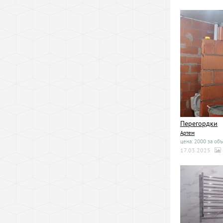
Перегордки
Артем
цена: 2000 за объ
17.03.2025