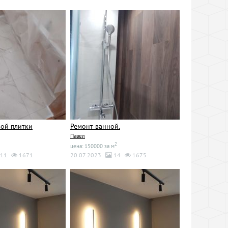
ой плитки
Ремонт ванной.
Павел
2
цена: 150000 за м
11
1671
20.07.2023
14
1675