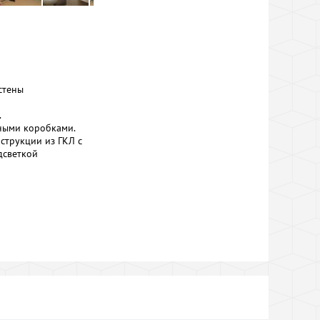
стены
.
жными коробками.
струкции из ГКЛ с
дсветкой