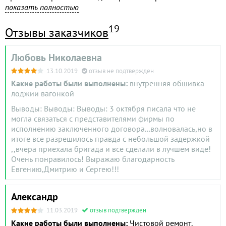
заборов и других ограждений. Капитальный ремонт и
показать полностью
реконструкция. Ремонт от эконом-класса до евро (окна,
двери, стены, полы, потолки, перегородки, лестницы и
19
Отзывы заказчиков
прочее). Любая внутренняя отделка, в т.ч. по дизайн-
проекту. Инженерные работы (электрика, сантехника,
Любовь Николаевна
вентиляция, отопление, водоснабжение, канализация).
Разработка проекта домов и коттеджей. Разработка
13.10.2019
отзыв не подтвержден
дизайн-проекта помещений. Изготовление мебели по
Какие работы были выполнены:
внутренняя обшивка
дизайн-проекту для коттеджей и загородных домов.
лоджии вагонкой
Консультации. Помощь в подборе строительных и
отделочных материалов. Доставка строительных грузов.
Выводы: Выводы: Выводы: 3 октября писала что не
Освобождение помещений от мебели и техники.
могла связаться с представителями фирмы по
Выполнение попутной работы, необходимой для
исполнению заключенного договора...волновалась,но в
строительства и ремонта. Ремонт мест общественного
итоге все разрешилось правда с небольшой задержкой
пользования. Помощь в разработке садовых участков.
,,вчера приехала бригада и все сделали в лучшем виде!
Благоустройство дворов и детских площадок. На каждый
Очень понравилось! Выражаю благодарность
третий заказ - скидка 5 процентов, на каждый пятый заказ -
Евгению,Дмитрию и Сергею!!!
скидка 10 процентов, на каждый десятый заказ - скидка от
15 до 20 процентов. Если время ремонта совпадает с днем
Александр
рождения заказчика - в подарок ящик шампанского.
11.03.2019
отзыв подтвержден
Какие работы были выполнены:
Чистовой ремонт.