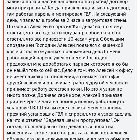
заливка пола и настил напольного покрытия/ договор
могу прикрепить/. Когда пришёл подписывать договор,
там работал парень и монтировал ГВЛ. На следующий
день, я заделал штробы за 2 часа и загрунтовал стены.
Позвонил Алексей и спросил"Как дела" на что я ему
ответил, что всё сделал и жду завтра обои на что он
ответил, что всё привезет к 10 часам утра. С большим
опозданием Господин Алексей появился с чашечкой
кофе и стал возмущаться положением дел. До меня
работающий парень ушёл от него и Господин
предложил мне доработать с парнем которого я ко бы
он нашёл только сейчас. Дело в том, что Алексей к офису
не имеет никакого отношения, а снимает этот офис
другой человек и оплачивает работу другой человек и
принимает работу естественно он. Но это я узнал не
много позже. Допивая своё кофе, Алексей приказал
прийти через 2 часа на помощь новому работнику по
установке ГВЛ. При выходе с офиса, меня остановил
прежний установщик ГВЛ и спросил, что я успел сделать,
на что я ответил " Заделал швы и прогрунтовал". Он
сказал, что я напрасно это сделал т.к. я попал на
мошенника.После этого он рассказал как этот человек
обманул его не выплачивая деньги, а до этого обманул