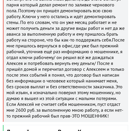
парня который делал ремонт по заливке чернового
пола. Поэтому он пришёл демонтировать всю свою
работу. Ключи у него остались и идёт демонтировать
стены. По его словам, что он уже месяц работает и не
может получить деньги за другие виды работ и нет да же
аванса за выполненную работу и ему пришлось брать
работу на стороне, что бы как-то поддержать себя.После
мне пришлось вернуться в офис,где уже был прежний
рабочий, уточнив ещё раз информацию о мошеннике, я
отдал ключи рабочему/ он решил всё же дождаться
Алексея и потребовать вернуть ему деньги/ После я
пришёл домой и перечитал договор с Алексеем и только
после этих событий я понял, что договор был написан
без информации о человеке который нанимает меня,
без сроков выплат и без ответственности заказчика. Это
мой изъян, я изначально поверил этому мошеннику, но
думаю я вышел из этой ситуации с малыми потерями.
Если Алексей не считает себя мошенником, пуст отдаст
мне 2600 руб. за выполненную мною работу, а если нет-
то прежний рабочий был прав-ЭТО МОШЕННИК!