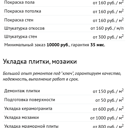
2
Покраска пола
от
160 руб. / м
2
Покраска потолка
от
160 руб. / м
2
Покраска стен
от
160 руб. / м
Штукатурка откосов
от
160 руб. / м/п
2
Штукатурка стен
от
300 руб. / м
Минимальный заказ
10000 руб.
, гарантия
35 мес.
Укладка плитки, мозаики
Большой опыт ремонтов под "ключ", гарантируем качество,
надежность, выполнение работ в срок.
2
Демонтаж плитки
от
150 руб. / м
2
Подготовка поверхности
от
50 руб. / м
2
Укладка керамогранита
от
600 руб. / м
2
Укладка мозаики
от
1000 руб. / м
2
Укладка мраморной плиты
от
800 руб. / м