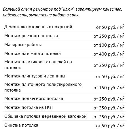
Большой опыт ремонтов под "ключ", гарантируем качество,
надежность, выполнение работ в срок.
2
Демонтаж потолочных покрытий
от
50 руб. / м
2
Монтаж реечного потолка
от
250 руб. / м
2
Малярные работы
от
100 руб. / м
2
Монтаж натяжного потолка
от
400 руб. / м
Монтаж пластиковых панелей на
2
от
250 руб. / м
потолок
2
Монтаж плинтусов и лепнины
от
50 руб. / м
Монтаж плиточного полистирольного
2
от
150 руб. / м
потолка
2
Монтаж подвесного потолка
от
250 руб. / м
2
Монтаж потолка из ГКЛ
от
350 руб. / м
2
Обшивка потолка деревянной вагонкой
от
350 руб. / м
2
Очистка потолка
от
50 руб. / м