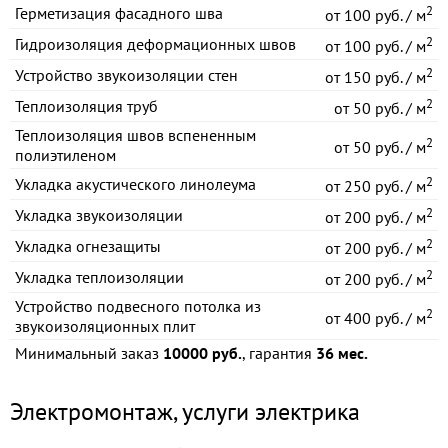
2
Герметизация фасадного шва
от
100 руб. / м
2
Гидроизоляция деформационных швов
от
100 руб. / м
2
Устройство звукоизоляции стен
от
150 руб. / м
2
Теплоизоляция труб
от
50 руб. / м
Теплоизоляция швов вспененным
2
от
50 руб. / м
полиэтиленом
2
Укладка акустического линолеума
от
250 руб. / м
2
Укладка звукоизоляции
от
200 руб. / м
2
Укладка огнезащиты
от
200 руб. / м
2
Укладка теплоизоляции
от
200 руб. / м
Устройство подвесного потолка из
2
от
400 руб. / м
звукоизоляционных плит
Минимальный заказ
10000 руб.
, гарантия
36 мес.
Электромонтаж, услуги электрика