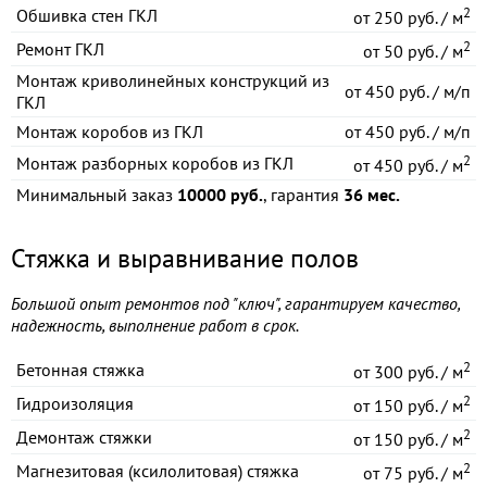
2
Обшивка стен ГКЛ
от
250 руб. / м
2
Ремонт ГКЛ
от
50 руб. / м
Монтаж криволинейных конструкций из
от
450 руб. / м/п
ГКЛ
Монтаж коробов из ГКЛ
от
450 руб. / м/п
2
Монтаж разборных коробов из ГКЛ
от
450 руб. / м
Минимальный заказ
10000 руб.
, гарантия
36 мес.
Стяжка и выравнивание полов
Большой опыт ремонтов под "ключ", гарантируем качество,
надежность, выполнение работ в срок.
2
Бетонная стяжка
от
300 руб. / м
2
Гидроизоляция
от
150 руб. / м
2
Демонтаж стяжки
от
150 руб. / м
2
Магнезитовая (ксилолитовая) стяжка
от
75 руб. / м