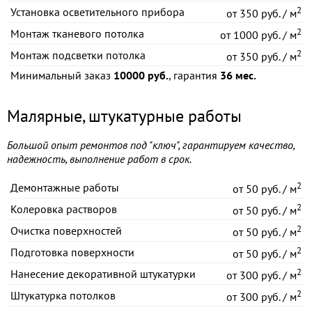
2
Установка осветительного прибора
от
350 руб. / м
2
Монтаж тканевого потолка
от
1000 руб. / м
2
Монтаж подсветки потолка
от
350 руб. / м
Минимальный заказ
10000 руб.
, гарантия
36 мес.
Малярные, штукатурные работы
Большой опыт ремонтов под "ключ", гарантируем качество,
надежность, выполнение работ в срок.
2
Демонтажные работы
от
50 руб. / м
2
Колеровка растворов
от
50 руб. / м
2
Очистка поверхностей
от
50 руб. / м
2
Подготовка поверхности
от
50 руб. / м
2
Нанесение декоративной штукатурки
от
300 руб. / м
2
Штукатурка потолков
от
300 руб. / м