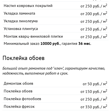
2
Настил ковровых покрытий
от
250 руб. / м
2
Укладка ламината
от
200 руб. / м
2
Укладка линолеума
от
250 руб. / м
2
Установка плинтуса
от
250 руб. / м
2
Монтаж кварц-виниловой плитки
от
250 руб. / м
Минимальный заказ
10000 руб.
, гарантия
36 мес.
Поклейка обоев
Большой опыт ремонтов под "ключ", гарантируем качество,
надежность, выполнение работ в срок.
2
Демонтаж обоев
от
50 руб. / м
2
Поклейка обоев
от
150 руб. / м
2
Поклейка фотообоев
от
250 руб. / м
2
Поклейка фресок
от
350 руб. / м