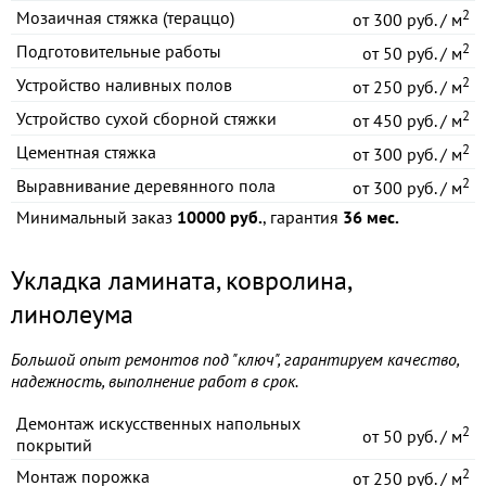
2
Мозаичная стяжка (тераццо)
от
300 руб. / м
2
Подготовительные работы
от
50 руб. / м
2
Устройство наливных полов
от
250 руб. / м
2
Устройство сухой сборной стяжки
от
450 руб. / м
2
Цементная стяжка
от
300 руб. / м
2
Выравнивание деревянного пола
от
300 руб. / м
Минимальный заказ
10000 руб.
, гарантия
36 мес.
Укладка ламината, ковролина,
линолеума
Большой опыт ремонтов под "ключ", гарантируем качество,
надежность, выполнение работ в срок.
Демонтаж искусственных напольных
2
от
50 руб. / м
покрытий
2
Монтаж порожка
от
250 руб. / м