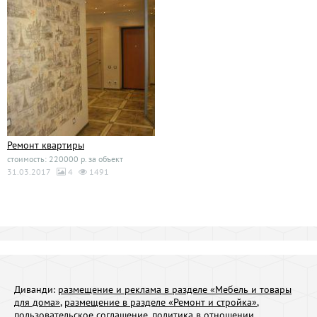
Ремонт квартиры
стоимость: 220000 р. за объект
31.03.2017
4
1491
Диванди:
размещение и реклама в разделе «Мебель и товары
для дома»
,
размещение в разделе «Ремонт и стройка»
,
пользовательское соглашение
,
политика в отношении