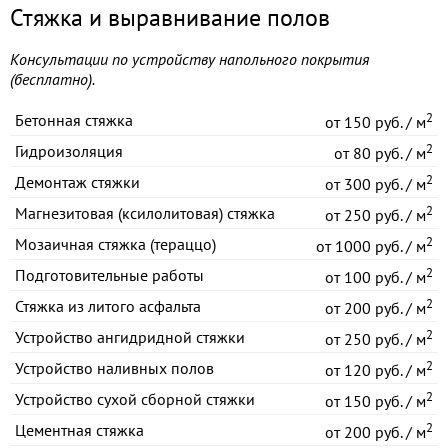
Стяжка и выравнивание полов
Консультации по устройству напольного покрытия
(бесплатно).
2
Бетонная стяжка
от
150 руб. / м
2
Гидроизоляция
от
80 руб. / м
2
Демонтаж стяжки
от
300 руб. / м
2
Магнезитовая (ксилолитовая) стяжка
от
250 руб. / м
2
Мозаичная стяжка (тераццо)
от
1000 руб. / м
2
Подготовительные работы
от
100 руб. / м
2
Стяжка из литого асфальта
от
200 руб. / м
2
Устройство ангидридной стяжки
от
250 руб. / м
2
Устройство наливных полов
от
120 руб. / м
2
Устройство сухой сборной стяжки
от
150 руб. / м
2
Цементная стяжка
от
200 руб. / м