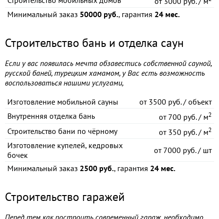
Строительство мобильных домов
от
3000 руб. / м
Минимальный заказ
50000 руб.
, гарантия
24 мес.
Строительство бань и отделка саун
Если у вас появилась мечта обзавестись собственной сауной,
русской баней, турецким хамамом, у Вас есть возможность
воспользоваться нашими услугами,
Изготовление мобильной сауны
от
3500 руб. / объект
2
Внутренняя отделка бань
от
700 руб. / м
2
Строительство бани по чёрному
от
350 руб. / м
Изготовление купелей, кедровых
от
7000 руб. / шт
бочек
Минимальный заказ
2500 руб.
, гарантия
24 мес.
Строительство гаражей
Перед тем как построить современный гараж, необходимо