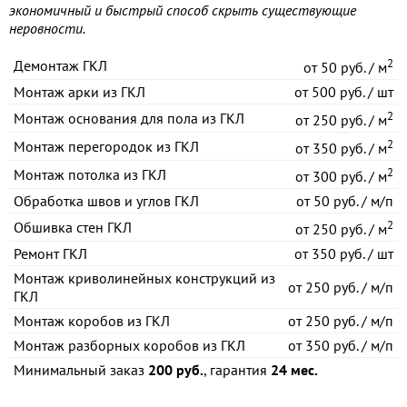
экономичный и быстрый способ скрыть существующие
неровности.
2
Демонтаж ГКЛ
от
50 руб. / м
Монтаж арки из ГКЛ
от
500 руб. / шт
2
Монтаж основания для пола из ГКЛ
от
250 руб. / м
2
Монтаж перегородок из ГКЛ
от
350 руб. / м
2
Монтаж потолка из ГКЛ
от
300 руб. / м
Обработка швов и углов ГКЛ
от
50 руб. / м/п
2
Обшивка стен ГКЛ
от
250 руб. / м
Ремонт ГКЛ
от
350 руб. / шт
Монтаж криволинейных конструкций из
от
250 руб. / м/п
ГКЛ
Монтаж коробов из ГКЛ
от
250 руб. / м/п
Монтаж разборных коробов из ГКЛ
от
350 руб. / м/п
Минимальный заказ
200 руб.
, гарантия
24 мес.