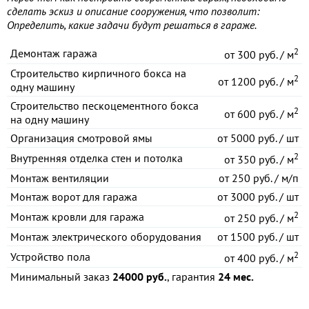
сделать эскиз и описание сооружения, что позволит:
Определить, какие задачи будут решаться в гараже.
2
Демонтаж гаража
от
300 руб. / м
Строительство кирпичного бокса на
2
от
1200 руб. / м
одну машину
Строительство пескоцементного бокса
2
от
600 руб. / м
на одну машину
Организация смотровой ямы
от
5000 руб. / шт
2
Внутренняя отделка стен и потолка
от
350 руб. / м
Монтаж вентиляции
от
250 руб. / м/п
Монтаж ворот для гаража
от
3000 руб. / шт
2
Монтаж кровли для гаража
от
250 руб. / м
Монтаж электрического оборудования
от
1500 руб. / шт
2
Устройство пола
от
400 руб. / м
Минимальный заказ
24000 руб.
, гарантия
24 мес.