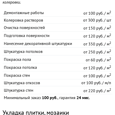
колеровки.
2
Демонтажные работы
от
100 руб. / м
Колеровка растворов
от
300 руб. / шт
2
Очистка поверхностей
от
150 руб. / м
2
Подготовка поверхности
от
120 руб. / м
2
Нанесение декоративной штукатурки
от
350 руб. / м
2
Штукатурка потолков
от
250 руб. / м
2
Покраска пола
от
60 руб. / м
2
Покраска потолка
от
120 руб. / м
2
Покраска стен
от
100 руб. / м
Штукатурка откосов
от
100 руб. / м/п
2
Штукатурка стен
от
220 руб. / м
Минимальный заказ
100 руб.
, гарантия
24 мес.
Укладка плитки, мозаики