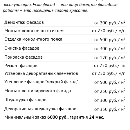
эксплуатации. Если фасад – это лицо дома, то фасадные
работы – это посещение салона красоты.
2
Демонтаж фасадов
от
200 руб. / м
Монтаж водосточных систем
от
250 руб. / м/п
2
Отделка монолитного пояса
от
500 руб. / м
2
Очистка фасадов
от
300 руб. / м
2
Покраска фасадов
от
120 руб. / м
Ремонт фасадов
от
250 руб. / шт
Установка декоративных элементов
от
250 руб. / м/п
2
Утепление фасадов "мокрый фасад"
от
500 руб. / м
2
Монтаж вентилируемого фасада
от
250 руб. / м
2
Штукатурка фасадов
от
300 руб. / м
2
Декоративная штукатурка фасадов
от
350 руб. / м
Минимальный заказ
6000 руб.
, гарантия
24 мес.