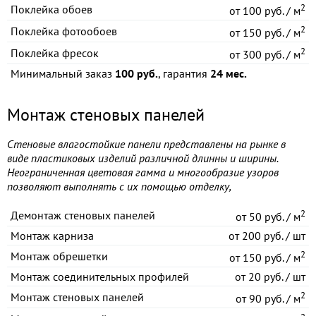
2
Поклейка обоев
от
100 руб. / м
2
Поклейка фотообоев
от
150 руб. / м
2
Поклейка фресок
от
300 руб. / м
Минимальный заказ
100 руб.
, гарантия
24 мес.
Монтаж стеновых панелей
Стеновые влагостойкие панели представлены на рынке в
виде пластиковых изделий различной длинны и ширины.
Неограниченная цветовая гамма и многообразие узоров
позволяют выполнять с их помощью отделку,
2
Демонтаж стеновых панелей
от
50 руб. / м
Монтаж карниза
от
200 руб. / шт
2
Монтаж обрешетки
от
150 руб. / м
Монтаж соединительных профилей
от
20 руб. / шт
2
Монтаж стеновых панелей
от
90 руб. / м