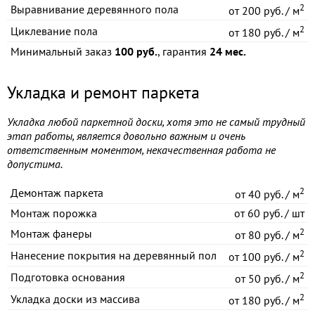
2
Выравнивание деревянного пола
от
200 руб. / м
2
Циклевание пола
от
180 руб. / м
Минимальный заказ
100 руб.
, гарантия
24 мес.
Укладка и ремонт паркета
Укладка любой паркетной доски, хотя это не самый трудный
этап работы, является довольно важным и очень
ответственным моментом, некачественная работа не
допустима.
2
Демонтаж паркета
от
40 руб. / м
Монтаж порожка
от
60 руб. / шт
2
Монтаж фанеры
от
80 руб. / м
2
Нанесение покрытия на деревянный пол
от
100 руб. / м
2
Подготовка основания
от
50 руб. / м
2
Укладка доски из массива
от
180 руб. / м