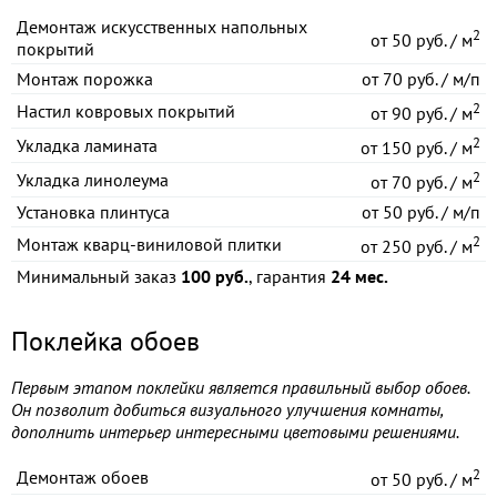
Демонтаж искусственных напольных
2
от
50 руб. / м
покрытий
Монтаж порожка
от
70 руб. / м/п
2
Настил ковровых покрытий
от
90 руб. / м
2
Укладка ламината
от
150 руб. / м
2
Укладка линолеума
от
70 руб. / м
Установка плинтуса
от
50 руб. / м/п
2
Монтаж кварц-виниловой плитки
от
250 руб. / м
Минимальный заказ
100 руб.
, гарантия
24 мес.
Поклейка обоев
Первым этапом поклейки является правильный выбор обоев.
Он позволит добиться визуального улучшения комнаты,
дополнить интерьер интересными цветовыми решениями.
2
Демонтаж обоев
от
50 руб. / м