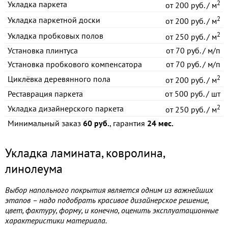
2
Укладка паркета
от
200 руб. / м
2
Укладка паркетной доски
от
200 руб. / м
2
Укладка пробковых полов
от
250 руб. / м
Установка плинтуса
от
70 руб. / м/п
Установка пробкового компенсатора
от
70 руб. / м/п
2
Циклёвка деревянного пола
от
200 руб. / м
Реставрация паркета
от
500 руб. / шт
2
Укладка дизайнерского паркета
от
250 руб. / м
Минимальный заказ
60 руб.
, гарантия
24 мес.
Укладка ламината, ковролина,
линолеума
Выбор напольного покрытия является одним из важнейших
этапов – надо подобрать красивое дизайнерское решение,
цвет, фактуру, форму, и конечно, оценить эксплуатационные
характеристики материала.