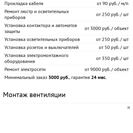
Прокладка кабеля
от
90 руб. / м/п
Ремонт люстр и осветительных
от
250 руб. / шт
приборов
Установка контактора и автоматов
от
3000 руб. / объект
защиты
Установка осветительных приборов
от
250 руб. / шт
Установка розеток и выключателей
от
50 руб. / шт
Установка электромонтажного
от
350 руб. / шт
оборудования
Ремонт электросети
от
9000 руб. / объект
Минимальный заказ
3000 руб.
, гарантия
24 мес.
Монтаж вентиляции
Состав системы вентиляции зависит от ее типа. Наиболее
сложными и часто используемыми являются приточные
искусственные (механические) системы вентиляции.
Демонтаж вентиляционных систем
от
30 руб. / м/п