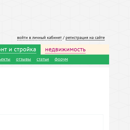
войти в личный кабинет
/
регистрация на сайте
нт и стройка
недвижимость
ъекты
отзывы
статьи
форум