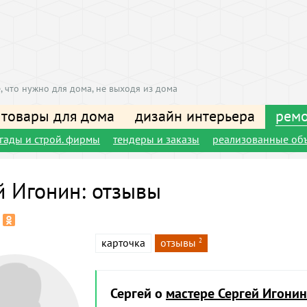
, что нужно для дома, не выходя из дома
 товары для дома
дизайн интерьера
ремо
игады и строй. фирмы
тендеры и заказы
реализованные об
й Игонин: отзывы
карточка
отзывы
2
Сергей о
мастере Сергей Игонин