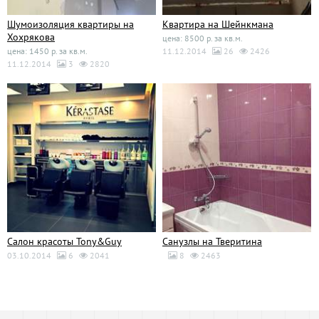
Шумоизоляция квартиры на
Квартира на Шейнкмана
Хохрякова
цена: 8500 р. за кв.м.
цена: 1450 р. за кв.м.
11.12.2014
26
2426
11.12.2014
3
2820
Салон красоты Tony&Guy
Санузлы на Тверитина
03.10.2014
6
2041
8
2463