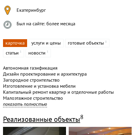
Екатеринбург
Был на сайте: более месяца
карточка
услуги и цены
готовые объекты
8
статьи
новости
5
3
Автономная газификация
Дизайн проектирование и архитектура
Загородное строительство
Изготовление и установка мебели
Капитальный ремонт квартир и отделочные работы
Малоэтажное строительство
Наливные полы эпоксидные и зd
показать полностью
Нанесение декоративных штукатурок и красок
Перепланировка двухкомнатной квартиры
8
Реализованные объекты
Перепланировка однокомнатной квартиры
Перепланировка помещений
Перепланировка трехкомнатной квартиры