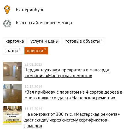
Екатеринбург
Был на сайте: более месяца
карточка
услуги и цены
готовые объекты
8
статьи
новости
5
3
23.01.2015
Чердак таунхауса превратила в мансарду
компания «Мастерская ремонта»
12.12.2014
«Зал приёмов» с паркетом из 4 сортов дерева в
многоэтажке создала «Мастерская ремонта»
11.12.2014
На контракт от 300 тыс. «Мастерская ремонта»
даёт скидку через систему сертификатов-
флаеров