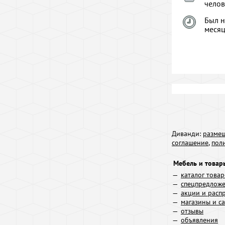
челов
Был н
меся
Диванди:
размещ
соглашение
,
пол
Мебель и товар
каталог това
спецпредлож
акции и расп
магазины и с
отзывы
объявления