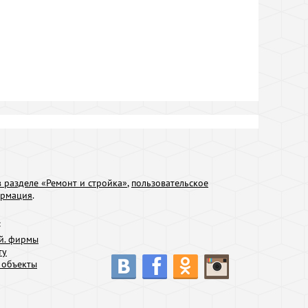
 разделе «Ремонт и стройка»
,
пользовательское
ормация
.
:
й. фирмы
ту
 объекты