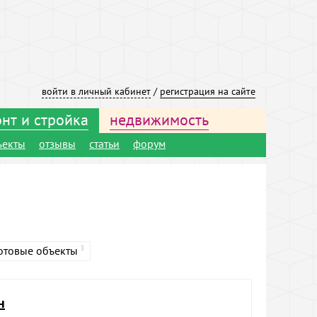
войти в личный кабинет
/
регистрация на сайте
нт и стройка
недвижимость
ъекты
отзывы
статьи
форум
отовые объекты
3
н