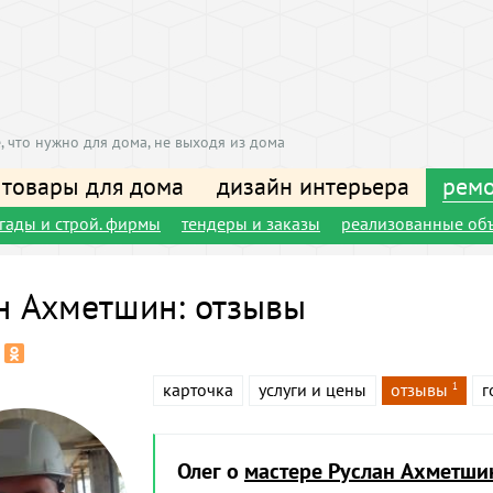
, что нужно для дома, не выходя из дома
 товары для дома
дизайн интерьера
ремо
игады и строй. фирмы
тендеры и заказы
реализованные об
н Ахметшин: отзывы
карточка
услуги и цены
отзывы
г
1
Олег о
мастере Руслан Ахметши