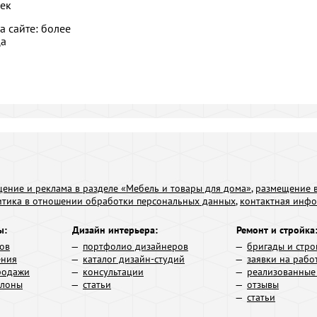
ек
а сайте: более
ца
ение и реклама в разделе «Мебель и товары для дома»
,
размещение в
итика в отношении обработки персональных данных
,
контактная инф
ы:
Дизайн интерьера:
Ремонт и стройка
ров
портфолио дизайнеров
бригады и стро
ения
каталог дизайн-студий
заявки на рабо
родажи
консультации
реализованные
алоны
статьи
отзывы
статьи