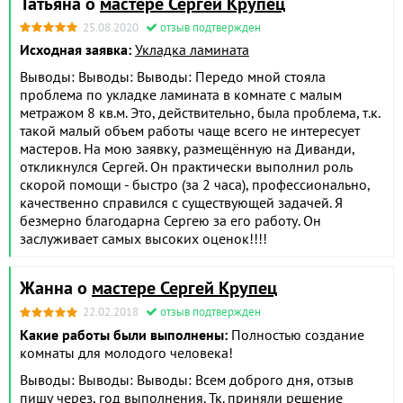
Татьяна о
мастере Сергей Крупец
25.08.2020
отзыв подтвержден
Исходная заявка:
Укладка ламината
Выводы: Выводы: Выводы: Передо мной стояла
проблема по укладке ламината в комнате с малым
метражом 8 кв.м. Это, действительно, была проблема, т.к.
такой малый объем работы чаще всего не интересует
мастеров. На мою заявку, размещённую на Диванди,
откликнулся Сергей. Он практически выполнил роль
скорой помощи - быстро (за 2 часа), профессионально,
качественно справился с существующей задачей. Я
безмерно благодарна Сергею за его работу. Он
заслуживает самых высоких оценок!!!!
Жанна о
мастере Сергей Крупец
22.02.2018
отзыв подтвержден
Какие работы были выполнены:
Полностью создание
комнаты для молодого человека!
Выводы: Выводы: Выводы: Всем доброго дня, отзыв
пишу через, год выполнения. Тк. приняли решение