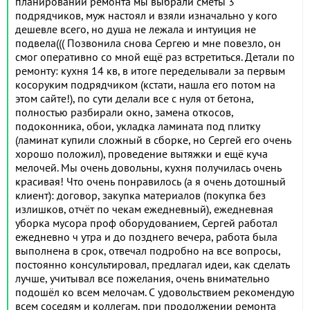
планировании ремонта мы выбрали сметы 3
подрядчиков, муж настоял и взяли изначально у кого
дешевле всего, но душа не лежала и интуиция не
подвела((( Позвонила снова Сергею и мне повезло, он
смог оперативно со мной ещё раз встретиться. Детали по
ремонту: кухня 14 кв, в итоге переделывали за первым
косоруким подрядчиком (кстати, нашла его потом на
этом сайте!), по сути делали все с нуля от бетона,
полностью разбирали окно, замена откосов,
подоконника, обои, укладка ламината под плитку
(ламинат купили сложный в сборке, но Сергей его очень
хорошо положил), проведение вытяжки и ещё куча
мелочей. Мы очень довольны, кухня получилась очень
красивая! Что очень понравилось (а я очень дотошный
клиент): договор, закупка материалов (покупка без
излишков, отчёт по чекам ежедневный), ежедневная
уборка мусора проф оборудованием, Сергей работал
ежедневно ч утра и до позднего вечера, работа была
выполнена в срок, отвечал подробно на все вопросы,
постоянно консультировал, предлагал идеи, как сделать
лучше, учитывал все пожелания, очень внимательно
подошёл ко всем мелочам. С удовольствием рекомендую
всем соседям и коллегам, при продолжении ремонта