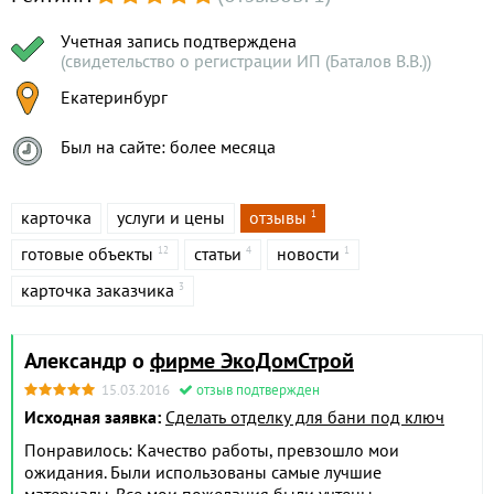
Учетная запись подтверждена
(свидетельство о регистрации ИП (Баталов В.В.))
Екатеринбург
Был на сайте: более месяца
карточка
услуги и цены
отзывы
1
готовые объекты
статьи
новости
12
4
1
карточка заказчика
3
Александр о
фирме ЭкоДомСтрой
15.03.2016
отзыв подтвержден
Исходная заявка:
Сделать отделку для бани под ключ
Понравилось: Качество работы, превзошло мои
ожидания. Были использованы самые лучшие