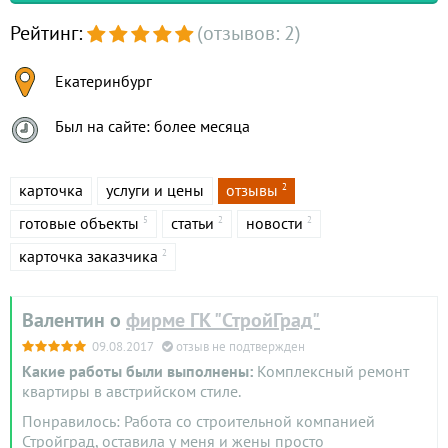
Рейтинг:
(отзывов: 2)
Екатеринбург
Был на сайте: более месяца
карточка
услуги и цены
отзывы
2
готовые объекты
статьи
новости
5
2
2
карточка заказчика
2
Валентин о
фирме ГК "СтройГрад"
09.08.2017
отзыв не подтвержден
Какие работы были выполнены:
Комплексный ремонт
квартиры в австрийском стиле.
Понравилось: Работа со строительной компанией
Стройград, оставила у меня и жены просто