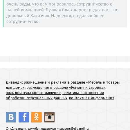
очень рады, что вам понравилось сотрудничество с
нашей компанией. Лучшая благодарность для нас - это
довольный Заказчик. Надеемся, на дальнейшее
сотрудничество.
Диванди:
размещение и реклама в разделе «Мебель и товары
для дома»
,
размещение в разделе «Ремонт и стройка»
,
пользовательское соглашение
,
политика в отношении
обработки персональных данных
,
контактная информация
.
© «Диванди», служба поддержки –
support@divandi.ru
.